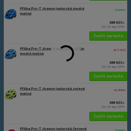
Přilba Pro-T Aragon juniorská modrá
skladem
matná
389 Kč
/
ks
321 Kč
bez DPH
Zvolit variantu
Přilba Pro-T Aragon juniorská světle
do 3 dnů
modrá matná
389 Kč
/
ks
321 Kč
bez DPH
Zvolit variantu
Přilba Pro-T Aragon juniorská zelená
na dotaz
matná
389 Kč
/
ks
321 Kč
bez DPH
Zvolit variantu
Přilba Pro-T Aragon juniorská červená
skladem