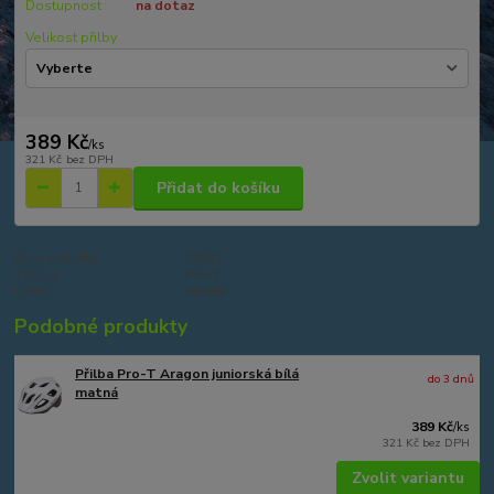
Dostupnost
na dotaz
Velikost přilby
389 Kč
/
ks
321 Kč
bez DPH
Přidat do košíku
Číslo produktu:
03041
Výrobce:
Pro-T
Určení:
dětské
Podobné produkty
Přilba Pro-T Aragon juniorská bílá
do 3 dnů
matná
389 Kč
/
ks
321 Kč
bez DPH
Zvolit variantu