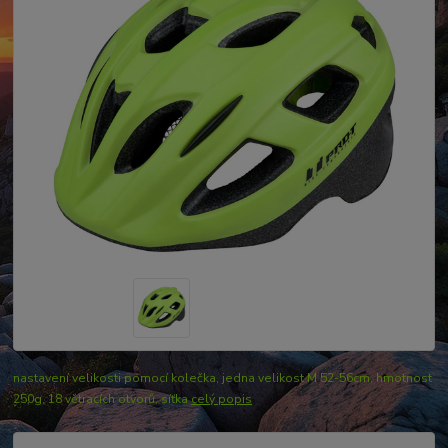
nastavení velikosti pomocí kolečka, jedna velikost M 52-56cm, hmotnost
250g, 18 větracích otvorů, síťka
celý popis