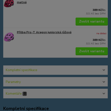
matná
389 Kč
/
ks
321 Kč
bez DPH
Zvolit variantu
Přilba Pro-T Aragon juniorská růžová
na dotaz
389 Kč
/
ks
321 Kč
bez DPH
Zvolit variantu
Kompletní specifikace
Parametry
Komentáře
0
Kompletní specifikace