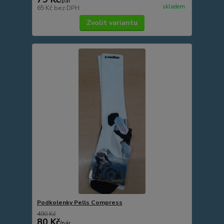
/
pár
skladem
65 Kč
bez DPH
Zvolit variantu
Podkolenky Pells Compress
490 Kč
80 Kč
/
pár