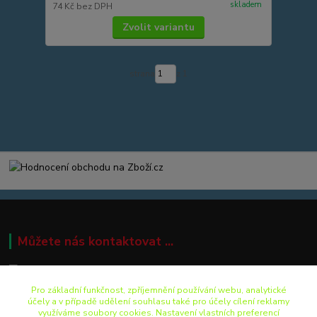
skladem
74 Kč
bez DPH
Zvolit variantu
strana
z 1
Můžete nás kontaktovat ...
Pro základní funkčnost, zpříjemnění používání webu, analytické
+420 499 892 242
účely a v případě udělení souhlasu také pro účely cílení reklamy
využíváme soubory cookies. Nastavení vlastních preferencí