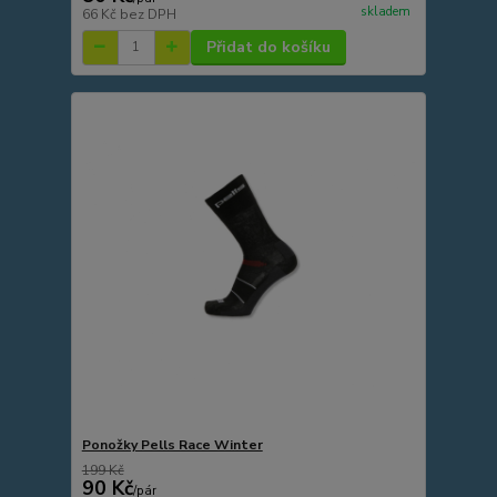
skladem
66 Kč
bez DPH
Přidat do košíku
Ponožky Pells Race Winter
199 Kč
90 Kč
/
pár