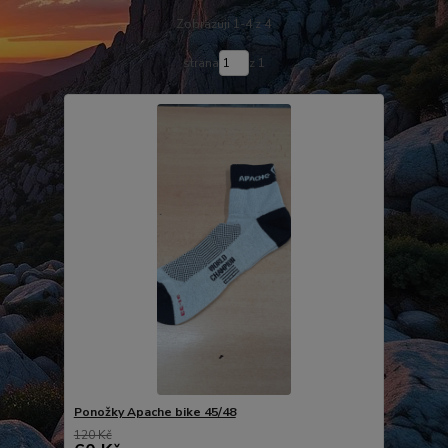
Zobrazuji 1-4 z 4
strana
z 1
Ponožky Apache bike 45/48
120 Kč