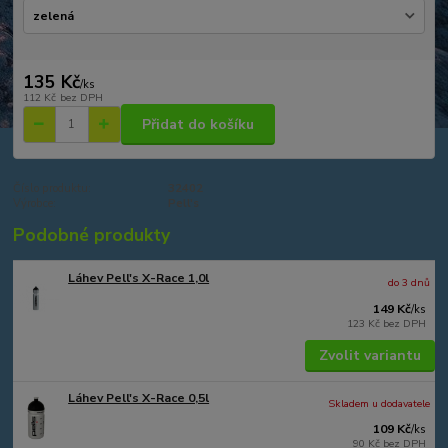
135 Kč
/
ks
112 Kč
bez DPH
Přidat do košíku
Číslo produktu:
32402
Výrobce:
Pell's
Podobné produkty
Láhev Pell's X-Race 1,0l
do 3 dnů
149 Kč
/
ks
123 Kč
bez DPH
Zvolit variantu
Láhev Pell's X-Race 0,5l
Skladem u dodavatele
109 Kč
/
ks
90 Kč
bez DPH