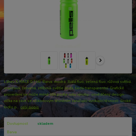
Láhev X-RACE 0,7 litr. Barva: modrá, žlutá fluo, zelená fluo, růžová svítívá,
oranžová, červená, stříbrná-světle šedá, šedá transparentní. Grafické
provedení se může mírně lišit podle roku výroby.- osvědčený design-
víčka na závit se silikonovým těsněním zaručující vynikající těsnost- široké
hrdlo p...
celý popis
Dostupnost
skladem
Barva