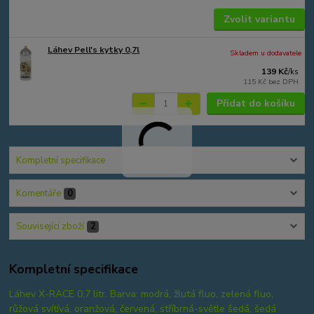
Zvolit variantu
Láhev Pell's kytky 0,7l
Skladem u dodavatele
139 Kč
/
ks
115 Kč
bez DPH
Přidat do košíku
Kompletní specifikace
Komentáře
0
Související zboží
2
Kompletní specifikace
Láhev X-RACE 0,7 litr. Barva: modrá, žlutá fluo, zelená fluo,
růžová svítívá, oranžová, červená, stříbrná-světle šedá, šedá