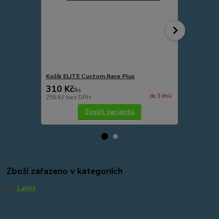
Košík ELITE Custom Race Plus
Pumpa SKS I
310 Kč
279 Kč
/
ks
/
ks
do 3 dnů
256 Kč
bez DPH
231 Kč
bez 
Zvolit variantu
Zboží zařazeno v kategoriích
Lahve