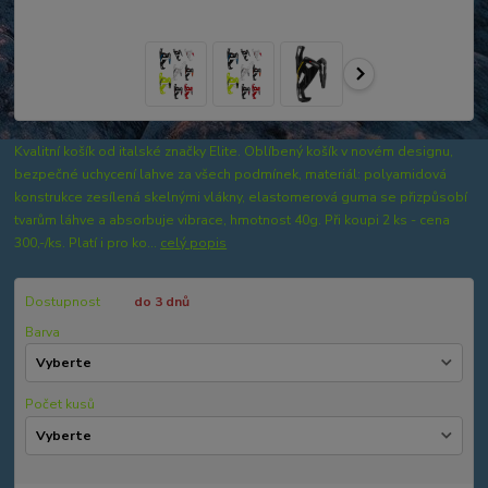
Kvalitní košík od italské značky Elite. Oblíbený košík v novém designu,
bezpečné uchycení lahve za všech podmínek, materiál: polyamidová
konstrukce zesílená skelnými vlákny, elastomerová guma se přizpůsobí
tvarům láhve a absorbuje vibrace, hmotnost 40g. Při koupi 2 ks - cena
300,-/ks. Platí i pro ko...
celý popis
Dostupnost
do 3 dnů
Barva
Počet kusů