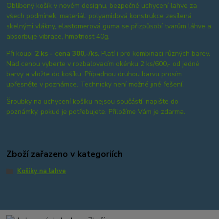
Oblíbený košík v novém designu, bezpečné uchycení lahve za
všech podmínek, materiál: polyamidová konstrukce zesílená
skelnými vlákny, elastomerová guma se přizpůsobí tvarům láhve a
absorbuje vibrace, hmotnost 40g.
Při koupi
2 ks - cena 300,-/ks
. Platí i pro kombinaci různých barev.
Nad cenou vyberte v rozbalovacím okénku 2 ks/600,- od jedné
barvy a vložte do košíku. Případnou druhou barvu prosím
upřesněte v poznámce. Technicky není možné jiné řešení.
Šroubky na uchycení košíku nejsou součástí, napište do
poznámky, pokud je potřebujete. Přiložíme Vám je zdarma.
Zboží zařazeno v kategoriích
Košíky na lahve