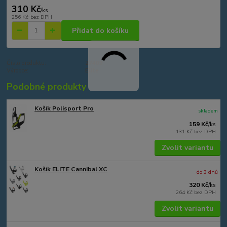
310 Kč
/
ks
256 Kč
bez DPH
Přidat do košíku
Číslo produktu:
27409
Výrobce:
Elite
Podobné produkty
Košík Polisport Pro
skladem
159 Kč
/
ks
131 Kč
bez DPH
Zvolit variantu
Košík ELITE Cannibal XC
do 3 dnů
320 Kč
/
ks
264 Kč
bez DPH
Zvolit variantu