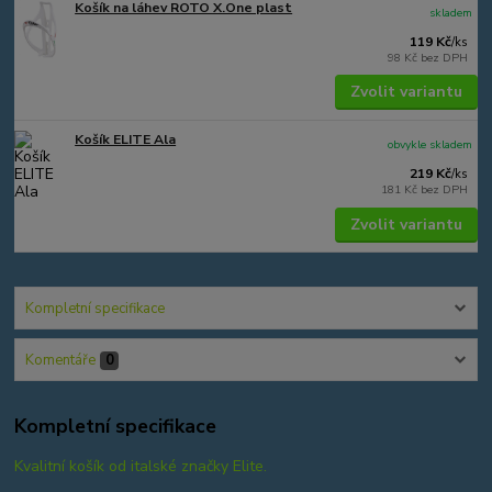
Košík na láhev ROTO X.One plast
skladem
119 Kč
/
ks
98 Kč
bez DPH
Zvolit variantu
Košík ELITE Ala
obvykle skladem
219 Kč
/
ks
181 Kč
bez DPH
Zvolit variantu
Kompletní specifikace
Komentáře
0
Kompletní specifikace
Kvalitní košík od italské značky Elite.