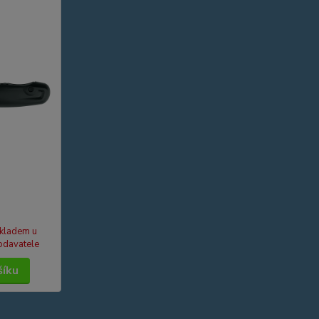
kladem u
odavatele
šíku