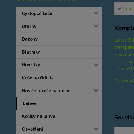
Kompl
Cyklopočítače
Brašny
Komple
Batohy
Láhev X-R
transpare
Blatníky
- osvědč
- víčka n
Hustilky
- široké 
Koše na řídítka
Český v
Nosiče a koše na nosič
Lahve
Košíky na lahve
Souvise
Osvětlení