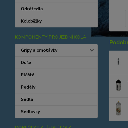
Odrážedla
Koloběžky
KOMPONENTY PRO JÍZDNÍ KOLA
Podobn
Gripy a omotávky
Duše
Pláště
Pedály
Sedla
Sedlovky
DOPLŇKY NA JÍZDNÍ KOLA