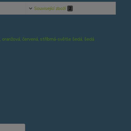
Související zboží
2
á, oranžová, červená, stříbrná-světle šedá, šedá