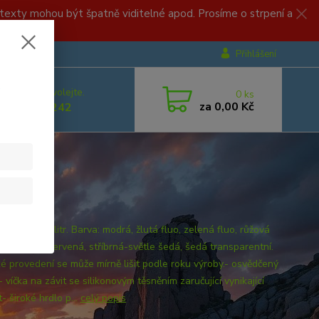
, texty mohou být špatně viditelné apod. Prosíme o strpení a
Přihlášení
.
 si rady? Zavolejte.
0
ks
za
0,00 Kč
 499 892 242
-RACE 0,7 litr. Barva: modrá, žlutá fluo, zelená fluo, růžová
, oranžová, červená, stříbrná-světle šedá, šedá transparentní.
ké provedení se může mírně lišit podle roku výroby.- osvědčený
 víčka na závit se silikonovým těsněním zaručující vynikající
- široké hrdlo p...
celý popis