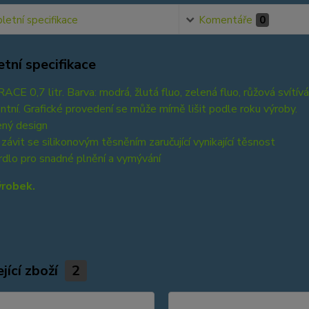
etní specifikace
Komentáře
0
tní specifikace
ACE 0,7 litr. Barva: modrá, žlutá fluo, zelená fluo, růžová svítív
ntní. Grafické provedení se může mírně lišit podle roku výroby.
ený design
a závit se silikonovým těsněním zaručující vynikající těsnost
hrdlo pro snadné plnění a vymývání
ýrobek.
jící zboží
2