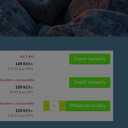
do 3 dnů
Zvolit variantu
149 Kč
/
ks
123 Kč
bez DPH
Skladem u dodavatele
Zvolit variantu
109 Kč
/
ks
90 Kč
bez DPH
Skladem u dodavatele
Přidat do košíku
139 Kč
/
ks
115 Kč
bez DPH