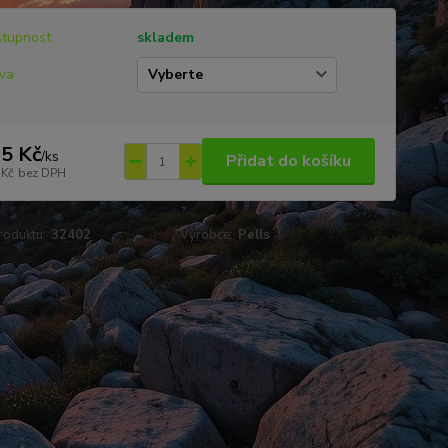
tupnost
skladem
va
5 Kč
/
ks
Přidat do košíku
 Kč
bez DPH
roduktu:
32402
Výrobce:
Pells