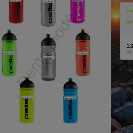
Dos
Bar
13
112
Číslo p