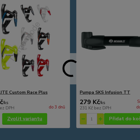
LITE Custom Race Plus
Pumpa SKS Infusion TT
č
279 Kč
S
/
ks
/
ks
do 3 dnů
d
ez DPH
231 Kč
bez DPH
Zvolit variantu
Přidat do ko