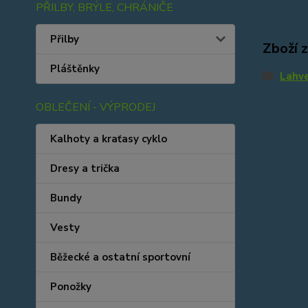
PŘILBY, BRÝLE, CHRÁNIČE
Přilby
Zboží 
Pláštěnky
Lahv
OBLEČENÍ - VÝPRODEJ
Kalhoty a kraťasy cyklo
Dresy a trička
Bundy
Vesty
Běžecké a ostatní sportovní
Ponožky