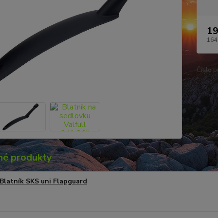
19
164
Číslo p
é produkty
Blatník SKS uni Flapguard