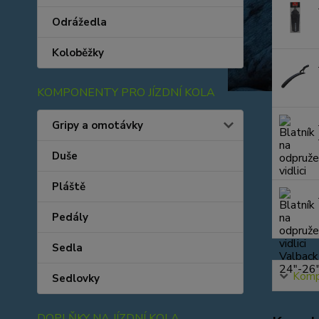
Odrážedla
Koloběžky
KOMPONENTY PRO JÍZDNÍ KOLA
Gripy a omotávky
Duše
Pláště
Pedály
Sedla
Kompl
Sedlovky
DOPLŇKY NA JÍZDNÍ KOLA