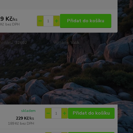
9 Kč
/
ks
Přidat do košíku
 Kč
bez DPH
roduktu:
32602
Výrobce:
Valík
skladem
Přidat do košíku
229 Kč
/
ks
189 Kč
bez DPH