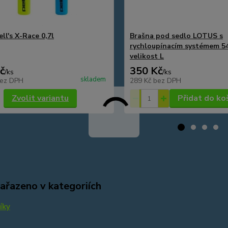
ll's X-Race 0,7l
Brašna pod sedlo LOTUS s
rychloupínacím systémem 5
velikost L
č
350 Kč
/
ks
/
ks
skladem
ez DPH
289 Kč
bez DPH
Zvolit variantu
Přidat do ko
zařazeno v kategoriích
íky