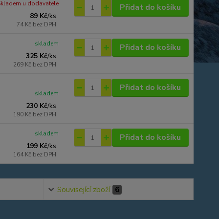
Skladem u dodavatele
Přidat do košíku
89 Kč
/
ks
74 Kč
bez DPH
skladem
Přidat do košíku
325 Kč
/
ks
269 Kč
bez DPH
Přidat do košíku
skladem
230 Kč
/
ks
190 Kč
bez DPH
skladem
Přidat do košíku
199 Kč
/
ks
164 Kč
bez DPH
Související zboží
6