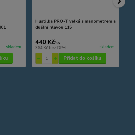
Hustilka PRO-T velká s manometrem a
Sv
401
duální hlavou 115
Cr
440 Kč
3
/
ks
skladem
skladem
364 Kč
bez DPH
28
šíku
Přidat do košíku