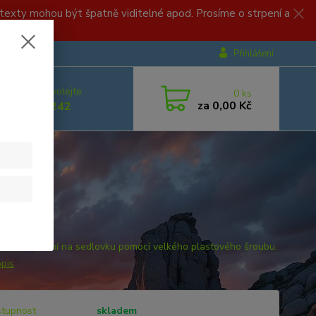
, texty mohou být špatně viditelné apod. Prosíme o strpení a
Přihlášení
.
 si rady? Zavolejte.
0
ks
za
0,00 Kč
 499 892 242
í blatník
uché ucycení na sedlovku pomocí velkého plastového šroubu.
opis
tupnost
skladem