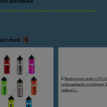
tní specifikace
hé ucycení na sedlovku pomocí velkého plastového šroubu.
jící zboží
6