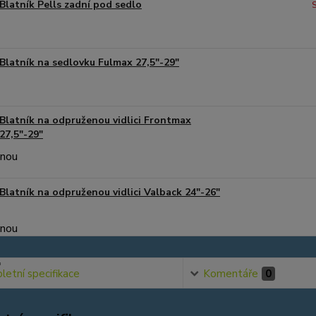
Blatník Pells zadní pod sedlo
Blatník na sedlovku Fulmax 27,5"-29"
Blatník na odpruženou vidlici Frontmax
27,5"-29"
Blatník na odpruženou vidlici Valback 24"-26"
etní specifikace
Komentáře
0