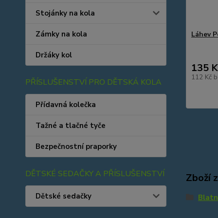
Stojánky na kola
Zámky na kola
Láhev Pe
Držáky kol
135 K
112 Kč
b
PŘÍSLUŠENSTVÍ PRO DĚTSKÁ KOLA
Přídavná kolečka
Tažné a tlačné tyče
Bezpečnostní praporky
DĚTSKÉ SEDAČKY A PŘÍSLUŠENSTVÍ
Zboží 
Dětské sedačky
Blatn