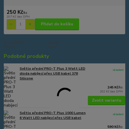
250 Kč
/
ks
207 Kč
bez DPH
Přidat do košíku
Číslo produktu:
05069a
Výrobce:
Profil
Podobné produkty
Světlo přední PRO-T Plus 3 Watt LED
skladem
dioda nabíjecí přes USB kabel 378
Silicone
245 Kč
/
ks
202 Kč
bez DPH
Zvolit variantu
Světlo přední PRO-T Plus 1000 Lumen
skladem
6 Watt LED nabíjecí přes USB kabel
590 Kč
/
ks