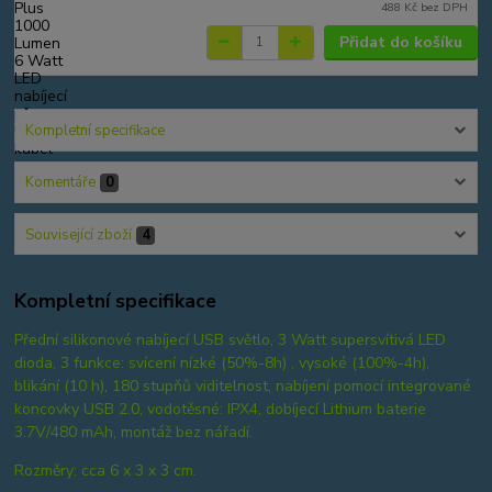
488 Kč
bez DPH
Přidat do košíku
Kompletní specifikace
Komentáře
0
Související zboží
4
Kompletní specifikace
Přední silikonové nabíjecí USB světlo, 3 Watt supersvítivá LED
dioda, 3 funkce: svícení nízké (50%-8h) , vysoké (100%-4h),
blikání (10 h), 180 stupňů viditelnost, nabíjení pomocí integrované
koncovky USB 2.0, vodotěsné: IPX4, dobíjecí Lithium baterie
3.7V/480 mAh, montáž bez nářadí.
Rozměry: cca 6 x 3 x 3 cm.