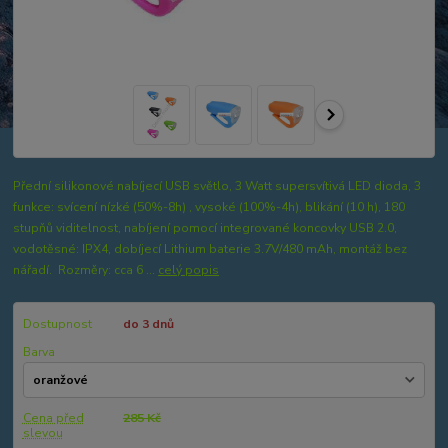
Přední silikonové nabíjecí USB světlo, 3 Watt supersvítivá LED dioda, 3
funkce: svícení nízké (50%-8h) , vysoké (100%-4h), blikání (10 h), 180
stupňů viditelnost, nabíjení pomocí integrované koncovky USB 2.0,
vodotěsné: IPX4, dobíjecí Lithium baterie 3.7V/480 mAh, montáž bez
nářadí. Rozměry: cca 6 ...
celý popis
Dostupnost
do 3 dnů
Barva
Cena před
285 Kč
slevou