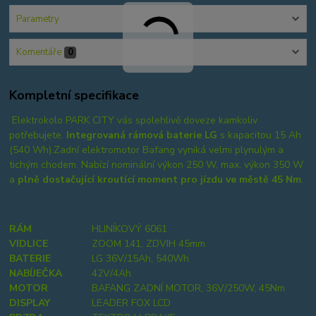
Parametry
Komentáře
0
Kompletní specifikace
Elektrokolo PARK CITY vás spolehlivě doveze kamkoliv
potřebujete.
Integrovaná rámová baterie LG
s kapacitou 15 Ah
(540 Wh).Zadní elektromotor Bafang vyniká velmi plynulým a
tichým chodem. Nabízí nominální výkon 250 W, max. výkon 350 W
a
plně dostačující kroutící moment pro jízdu ve městě 45 Nm
.
RÁM
HLINÍKOVÝ 6061
VIDLICE
ZOOM 141, ZDVIH 45mm
BATERIE
LG 36V/15Ah, 540Wh
NABÍJEČKA
42V/4Ah
MOTOR
BAFANG ZADNÍ MOTOR, 36V/250W, 45Nm
DISPLAY
LEADER FOX LCD