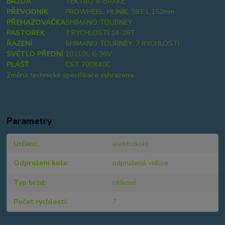
BRZDA
TEKTRO V-BRAKE
PŘEVODNÍK
PROWHEEL, HLINÍK, 38T L:152mm
PŘEHAZOVAČKA
SHIMANO TOURNEY
PASTOREK
7 RYCHLOSTÍ 14-28T
ŘAZENÍ
SHIMANO TOURNEY, 7 RYCHLOSTÍ
SVĚTLO PŘEDNÍ
10 LUX, 6-36V
PLÁŠŤ
CST 700X40C
Změna technické specifikace vyhrazena.
Parametry
Určení
elektrokolo
Odpružení kola
odpružená vidlice
Typ brzd
ráfkové
Počet rychlostí
7