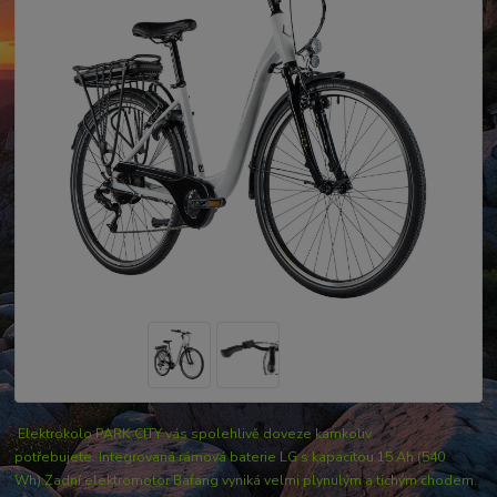
Elektrokolo PARK CITY vás spolehlivě doveze kamkoliv
potřebujete. Integrovaná rámová baterie LG s kapacitou 15 Ah (540
Wh).Zadní elektromotor Bafang vyniká velmi plynulým a tichým chodem.