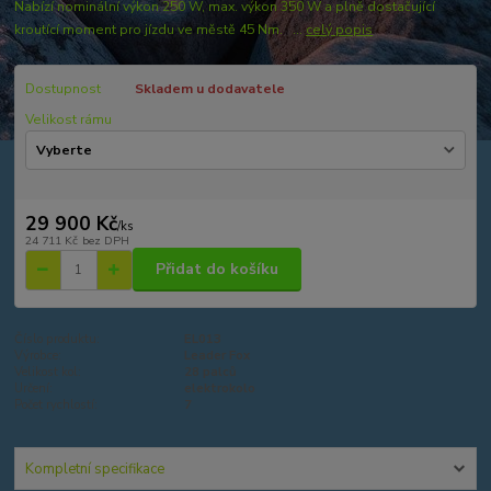
Nabízí nominální výkon 250 W, max. výkon 350 W a plně dostačující
kroutící moment pro jízdu ve městě 45 Nm. ...
celý popis
Dostupnost
Skladem u dodavatele
Velikost rámu
29 900 Kč
/
ks
24 711 Kč
bez DPH
Přidat do košíku
Číslo produktu:
EL013
Výrobce:
Leader Fox
Velikost kol:
28 palců
Určení:
elektrokolo
Počet rychlostí:
7
Kompletní specifikace