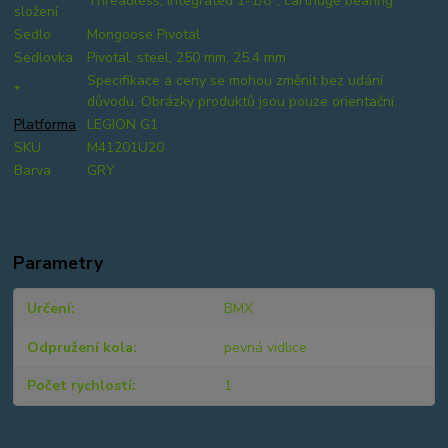
Threadless, integrated 1-1/8", cartridge bearing
složení
Sedlo
Mongoose Pivotal
Sedlovka
Pivotal, steel, 250 mm, 25.4 mm
Specifikace a ceny se mohou změnit bez udání
*
důvodu. Obrázky produktů jsou pouze orientační.
Platforma
LEGION G1
SKU
M41201U20
Barva
GRY
Parametry
Určení
BMX
Odpružení kola
pevná vidlice
Počet rychlostí
1