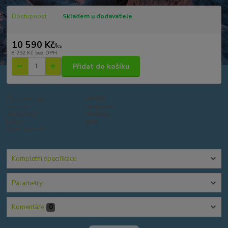
Dostupnost
Skladem u dodavatele
10 590 Kč
/
ks
8 752 Kč
bez DPH
Přidat do košíku
Číslo produktu:
MON02
Výrobce:
Mongoose
Velikost kol:
20 palců
Určení:
BMX
Počet rychlostí:
1
Kompletní specifikace
Parametry
Komentáře
0