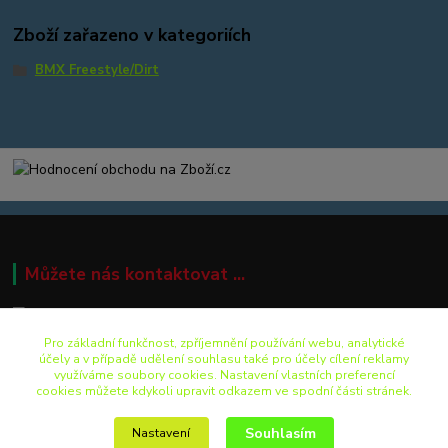
Zboží zařazeno v kategoriích
BMX Freestyle/Dirt
Můžete nás kontaktovat ...
Pro základní funkčnost, zpříjemnění používání webu, analytické
+420 499 892 242
účely a v případě udělení souhlasu také pro účely cílení reklamy
využíváme soubory cookies. Nastavení vlastních preferencí
cookies můžete kdykoli upravit odkazem ve spodní části stránek.
eshop@pro-bike.cz
Souhlasím
Nastavení