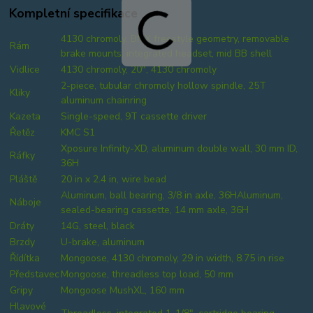
Kompletní specifikace
4130 chromoly, BMX freestyle geometry, removable
Rám
brake mounts, integrated headset, mid BB shell
Vidlice
4130 chromoly, 20", 4130 chromoly
2-piece, tubular chromoly hollow spindle, 25T
Kliky
aluminum chainring
Kazeta
Single-speed, 9T cassette driver
Řetěz
KMC S1
Xposure Infinity-XD, aluminum double wall, 30 mm ID,
Ráfky
36H
Pláště
20 in x 2.4 in, wire bead
Aluminum, ball bearing, 3/8 in axle, 36HAluminum,
Náboje
sealed-bearing cassette, 14 mm axle, 36H
Dráty
14G, steel, black
Brzdy
U-brake, aluminum
Řídítka
Mongoose, 4130 chromoly, 29 in width, 8.75 in rise
Představec
Mongoose, threadless top load, 50 mm
Gripy
Mongoose MushXL, 160 mm
Hlavové