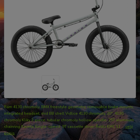
Rám 4130 chromoly, BMX freestyle geometry, removable brake mounts,
integrated headset, mid BB shell Vidlice 4130 chromoly, 20", 4130
chromoly Kliky 2-piece, tubular chromoly hollow spindle, 25T aluminum
chainring Kazeta Single-speed, 9T cassette driver Řetěz KMC S1 ...
celý
popis