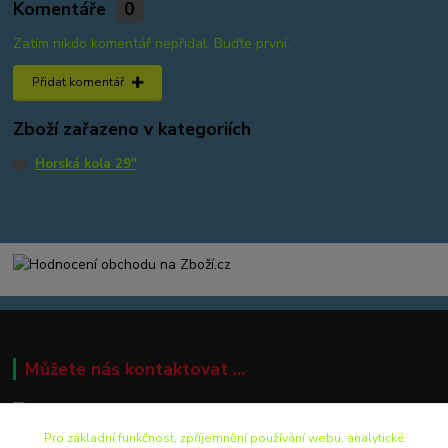
Komentáře
0
Zatím nikdo komentář nepřidal. Buďte první.
Přidat komentář
Zboží zařazeno v kategoriích
Horská kola 29"
Můžete nás kontaktovat ...
Pro základní funkčnost, zpříjemnění používání webu, analytické