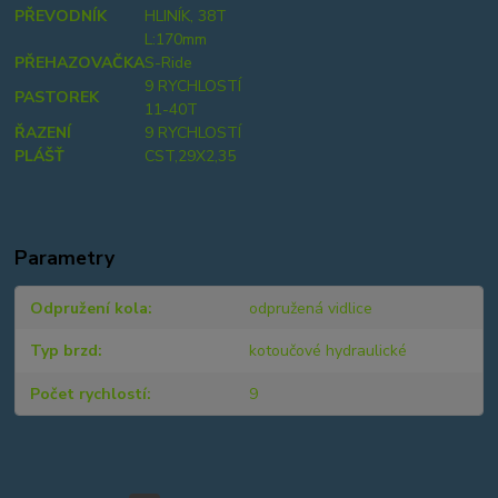
PŘEVODNÍK
HLINÍK, 38T
L:170mm
PŘEHAZOVAČKA
S-Ride
9 RYCHLOSTÍ
PASTOREK
11-40T
ŘAZENÍ
9 RYCHLOSTÍ
PLÁŠŤ
CST,29X2,35
Parametry
Odpružení kola
odpružená vidlice
Typ brzd
kotoučové hydraulické
Počet rychlostí
9