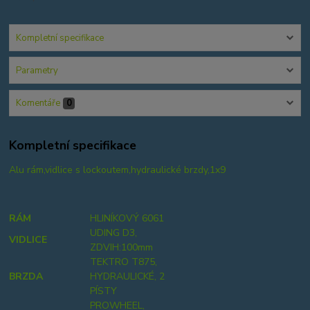
Kompletní specifikace
Parametry
Komentáře
0
Kompletní specifikace
Alu rám,vidlice s lockoutem,hydraulické brzdy,1x9
RÁM
HLINÍKOVÝ 6061
UDING D3,
VIDLICE
ZDVIH:100mm
TEKTRO T875,
BRZDA
HYDRAULICKÉ, 2
PÍSTY
PROWHEEL,