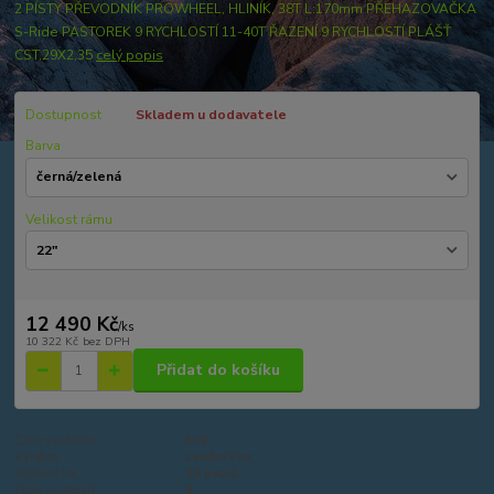
2 PÍSTY PŘEVODNÍK PROWHEEL, HLINÍK, 38T L:170mm PŘEHAZOVAČKA
S-Ride PASTOREK 9 RYCHLOSTÍ 11-40T ŘAZENÍ 9 RYCHLOSTÍ PLÁŠŤ
CST,29X2,35
celý popis
Dostupnost
Skladem u dodavatele
Barva
Velikost rámu
12 490 Kč
/
ks
10 322 Kč
bez DPH
Přidat do košíku
Číslo produktu:
509
Výrobce:
Leader Fox
Velikost kol:
29 palců
Počet rychlostí:
9