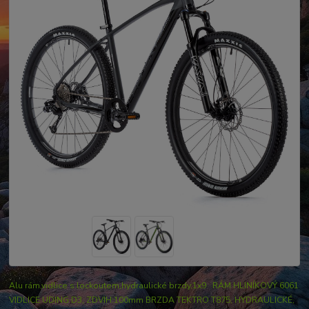
Alu rám,vidlice s lockoutem,hydraulické brzdy,1x9 RÁM HLINÍKOVÝ 6061
VIDLICE UDING D3, ZDVIH:100mm BRZDA TEKTRO T875, HYDRAULICKÉ,