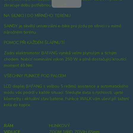
zkracuje dobu potřebnou k nabití.
NA SILNICI I DO MÍRNÉHO TERÉNU
SANDY je skvělý univerzální e-bike pro jízdu po silnici i v mírně
náročném terénu.
POMOC PŘI KAŽDÉM ŠLÁPNUTÍ
Zadní elektromotor BAFANG vyniká velmi plynulým a tichým
chodem. Nabízí nominální výkon 250 W a plně dostačující kroutící
moment 45 Nm.
VŠECHNY FUNKCE POD PALCEM
LCD displej BAFANG s volbou 5 režimů asistence a automatického
módu vás podrží v každé situaci. Sledujte data o rychlosti, ujeté
kilometry i aktuální stav baterie. Funkce WALK vám uleví při tažení
kola do kopce.
RÁM
HLINÍKOVÝ
VIDLICE
ZOOM 188D, ZDVIH 65mm