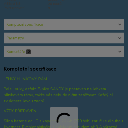
Velikost kol:
28 palců
Počet rychlostí:
9
Kompletní specifikace
Parametry
Komentáře
0
Kompletní specifikace
LEHKÝ HLINÍKOVÝ RÁM
Pole, louky, asfalt. E-bike SANDY je postaven na lehkém
hliníkovém rámu, takže vás nebude ničím zatěžovat. Každý cíl
zvládnete levou zadní.
VŽDY PŘIPRAVEN
Silná baterie od LG s kapacitou 20 Ah (720 Wh) zaručuje dlouhou
životnost. Rychlonabíječka s nabíjecím proudem až 3 A výrazně