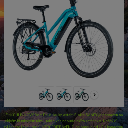
LEHKÝ HLINÍKOVÝ RÁM Pole, louky, asfalt. E-bike SANDY je postaven na
lehkém hliníkovém rámu, takže vás nebude ničím zatěžovat. Každý cíl
zvládnete levou zadní. VŽDY PŘIPRAVEN Silná baterie od LG s kapacitou