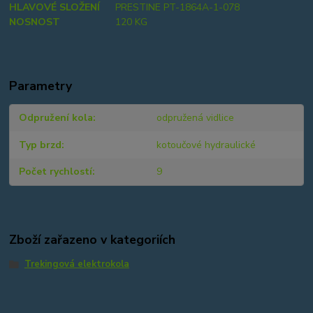
HLAVOVÉ SLOŽENÍ
PRESTINE PT-1864A-1-078
NOSNOST
120 KG
Parametry
Odpružení kola
odpružená vidlice
Typ brzd
kotoučové hydraulické
Počet rychlostí
9
Zboží zařazeno v kategoriích
Trekingová elektrokola