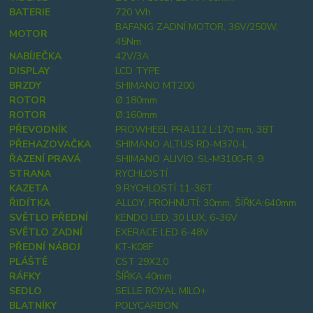
BATERIE
720 Wh
BAFANG ZADNÍ MOTOR, 36V/250W,
MOTOR
45Nm
NABÍJEČKA
42V/3A
DISPLAY
LCD TYPE
BRZDY
SHIMANO MT200
ROTOR
Ø:180mm
ROTOR
Ø:160mm
PŘEVODNÍK
PROWHEEL PRA112 L:170 mm, 38T
PŘEHAZOVAČKA
SHIMANO ALTUS RD-M370-L
ŘAZENÍ PRAVÁ
SHIMANO ALIVIO, SL-M3100-R, 9
STRANA
RYCHLOSTÍ
KAZETA
9 RYCHLOSTÍ 11-36T
ŘIDÍTKA
ALLOY, PROHNUTÍ: 30mm, ŠÍŘKA:640mm
SVĚTLO PŘEDNÍ
KENDO LED, 30 LUX, 6-36V
SVĚTLO ZADNÍ
EXERACE LED 6-48V
PŘEDNÍ NÁBOJ
KT-K08F
PLÁŠTĚ
CST 29X2,0
RÁFKY
ŠÍŘKA 40mm
SEDLO
SELLE ROYAL MILO+
BLATNÍKY
POLYCARBON