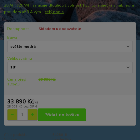
20 Ah (720 Wh) zaručuje dlouhou životnost. Rychlonabíječka s nabíjecím
proudem až 3 A výra...
celý popis
Dostupnost
Skladem u dodavatele
Barva
Velikost rámu
Cena před
39 990 Kč
slevou
33 890 Kč
/
ks
28 008 Kč
bez DPH
Přidat do košíku
Číslo produktu:
EL030-6
Výrobce:
Leader Fox