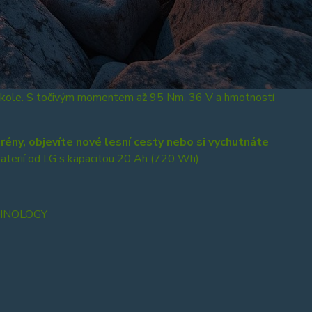
trokole. S točivým momentem až 95 Nm, 36 V a hmotností
rény, objevíte nové lesní cesty nebo si vychutnáte
baterií od LG s kapacitou 20 Ah (720 Wh)
CHNOLOGY