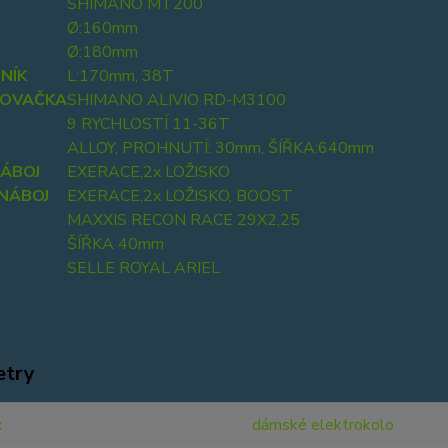
SHIMANO MT200
Ø:160mm
Ø:180mm
NÍK
L:170mm, 38T
ZOVAČKA
SHIMANO ALIVIO RD-M3100
9 RYCHLOSTÍ 11-36T
ALLOY, PROHNUTÍ: 30mm, ŠÍŘKA:640mm
NÁBOJ
EXERACE,2x LOŽISKO
 NÁBOJ
EXERACE,2x LOŽISKO, BOOST
MAXXIS RECON RACE 29X2,25
ŠÍŘKA 40mm
SELLE ROYAL ARIEL
etry
dámské elektrokolo