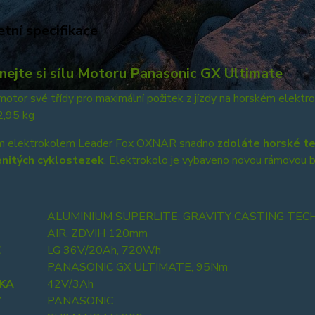
tní specifikace
nejte si sílu Motoru Panasonic GX Ultimate
motor své třídy pro maximální požitek z jízdy na horském elek
2,95 kg
m elektrokolem Leader Fox OXNAR snadno
zdoláte horské te
enitých cyklostezek
. Elektrokolo je vybaveno novou rámovou 
ALUMINIUM SUPERLITE, GRAVITY CASTING TE
AIR, ZDVIH 120mm
E
LG 36V/20Ah, 720Wh
PANASONIC GX ULTIMATE, 95Nm
ČKA
42V/3Ah
Y
PANASONIC