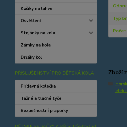
Odpru
Košíky na lahve
Typ b
Osvětlení
Počet 
Stojánky na kola
Zámky na kola
Držáky kol
Zboží 
PŘÍSLUŠENSTVÍ PRO DĚTSKÁ KOLA
Hors
Přídavná kolečka
elekt
Tažné a tlačné tyče
Bezpečnostní praporky
DĚTSKÉ SEDAČKY A PŘÍSLUŠENSTVÍ