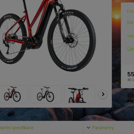
Dos
Bar
Vel
Cen
55
46 
Číslo p
Velikost
Počet r
etní specifikace
Parametry