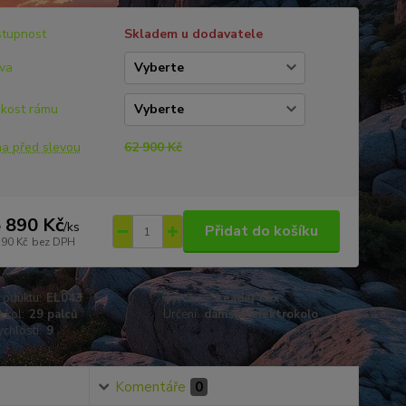
tupnost
Skladem u dodavatele
va
ikost rámu
a před slevou
62 900 Kč
 890 Kč
/
ks
Přidat do košíku
190 Kč
bez DPH
roduktu:
EL043
Výrobce:
Leader Fox
 kol:
29 palců
Určení:
dámské elektrokolo
ychlostí:
9
Komentáře
0