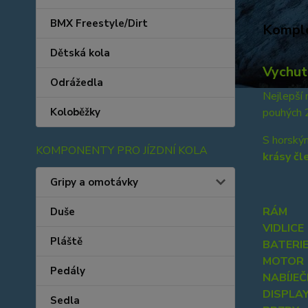
BMX Freestyle/Dirt
Komple
Dětská kola
Vychut
Odrážedla
Nejlepší 
Koloběžky
pouhých 
S horský
KOMPONENTY PRO JÍZDNÍ KOLA
krásy čl
Gripy a omotávky
RÁM
Duše
VIDLICE
Pláště
BATERI
MOTOR
Pedály
NABÍJE
DISPLA
Sedla