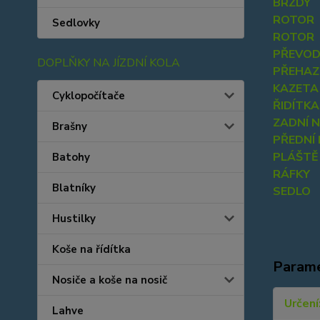
BRZDY
ROTOR
Sedlovky
ROTOR
PŘEVOD
DOPLŇKY NA JÍZDNÍ KOLA
PŘEHA
KAZETA
Cyklopočítače
ŘIDÍTKA
ZADNÍ 
Brašny
PŘEDNÍ
PLÁŠTĚ
Batohy
RÁFKY
Blatníky
SEDLO
Hustilky
Koše na řídítka
Param
Nosiče a koše na nosič
Určení
Lahve