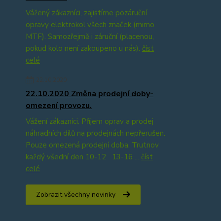
Vážený zákazníci, zajistíme pozáruční
opravy elektrokol všech značek (mimo
MTF). Samozřejmě i záruční (placenou,
pokud kolo není zakoupeno u nás).
číst
celé
22.10.2020
22.10.2020 Změna prodejní doby-
omezení provozu.
Vážení zákazníci. Příjem oprav a prodej
náhradních dílů na prodejnách nepřerušen.
Pouze omezená prodejní doba. Trutnov
každý všední den 10-12 13-16 ...
číst
celé
Zobrazit všechny novinky