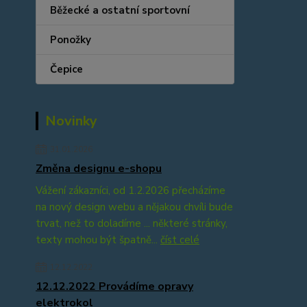
Běžecké a ostatní sportovní
Ponožky
Čepice
Novinky
31.01.2026
Změna designu e-shopu
Vážení zákazníci, od 1.2.2026 přecházíme
na nový design webu a nějakou chvíli bude
trvat, než to doladíme ... některé stránky,
texty mohou být špatně...
číst celé
12.12.2022
12.12.2022 Provádíme opravy
elektrokol