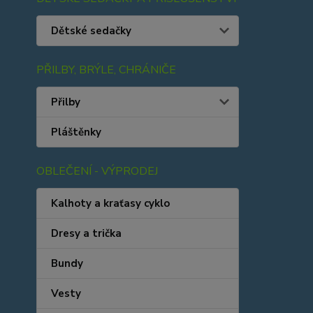
Dětské sedačky
PŘILBY, BRÝLE, CHRÁNIČE
Přilby
Pláštěnky
OBLEČENÍ - VÝPRODEJ
Kalhoty a kraťasy cyklo
Dresy a trička
Bundy
Vesty