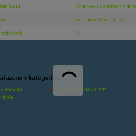
žení kola
vzduchová odpružená vidlic
rzd
kotoučové hydraulické
rychlostí
9
zařazeno v kategoriích
ká dámská
Horská dámská el. 29"
rokola