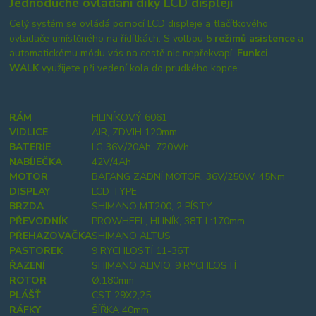
Jednoduché ovládání díky LCD displeji
Celý systém se ovládá pomocí LCD displeje a tlačítkového
ovladače umístěného na řídítkách. S volbou 5
režimů asistence
a
automatickému módu vás na cestě nic nepřekvapí.
Funkci
WALK
využijete při vedení kola do prudkého kopce.
RÁM
HLINÍKOVÝ 6061
VIDLICE
AIR, ZDVIH 120mm
BATERIE
LG 36V/20Ah, 720Wh
NABÍJEČKA
42V/4Ah
MOTOR
BAFANG ZADNÍ MOTOR, 36V/250W, 45Nm
DISPLAY
LCD TYPE
BRZDA
SHIMANO MT200, 2 PÍSTY
PŘEVODNÍK
PROWHEEL, HLINÍK, 38T L:170mm
PŘEHAZOVAČKA
SHIMANO ALTUS
PASTOREK
9 RYCHLOSTÍ 11-36T
ŘAZENÍ
SHIMANO ALIVIO, 9 RYCHLOSTÍ
ROTOR
Ø:180mm
PLÁŠŤ
CST 29X2,25
RÁFKY
ŠÍŘKA 40mm