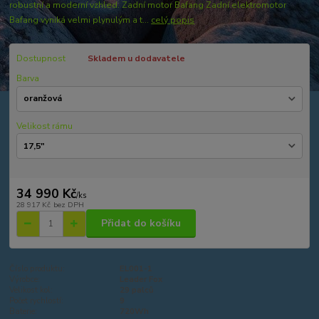
robustní a moderní vzhled. Zadní motor Bafang Zadní elektromotor
Bafang vyniká velmi plynulým a t...
celý popis
Dostupnost
Skladem u dodavatele
Barva
Velikost rámu
34 990 Kč
/
ks
28 917 Kč
bez DPH
Přidat do košíku
Číslo produktu:
EL001-1
Výrobce:
Leader Fox
Velikost kol:
29 palců
Počet rychlostí:
9
Baterie:
720Wh