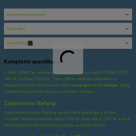
Kompletní specifikace
Parametry
Komentáře
0
Kompletní specifikace
E-bike ARIMO je vybaven přední odpruženou vidlicí UDING UD32
AIR se zdvihem 120 mm. Tato vidlice zajišťuje pohodlnou a
bezpečnou jízdu. Jistě oceníte také
nový sportovní design
, který
elektrokolu dodává robustní a moderní vzhled.
Zadní motor Bafang
Zadní elektromotor Bafang vyniká velmi plynulým a tichým
chodem. Nabízí nominální výkon 250 W, max. výkon 350 W a plně
dostačující kroutící moment pro jízdu ve městě 45 Nm.