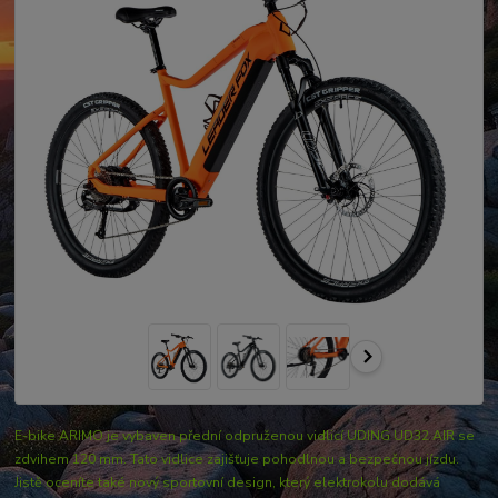
E-bike ARIMO je vybaven přední odpruženou vidlicí UDING UD32 AIR se
zdvihem 120 mm. Tato vidlice zajišťuje pohodlnou a bezpečnou jízdu.
Jistě oceníte také nový sportovní design, který elektrokolu dodává