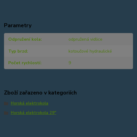
Parametry
Odpružení kola
odpružená vidlice
Typ brzd
kotoučové hydraulické
Počet rychlostí
9
Zboží zařazeno v kategoriích
Horská elektrokola
Horská elektrokola 29"