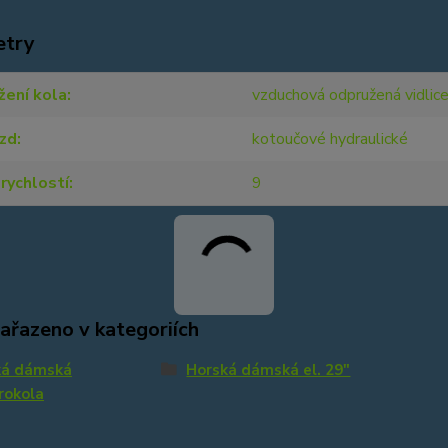
etry
žení kola
vzduchová odpružená vidlic
rzd
kotoučové hydraulické
rychlostí
9
zařazeno v kategoriích
ká dámská
Horská dámská el. 29"
rokola