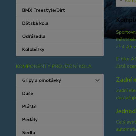
Kompl
BMX Freestyle/Dirt
Komple
Dětská kola
Sportovn
Odrážedla
městské s
až 4 Ah v
Koloběžky
E-bike AR
Jistě oce
KOMPONENTY PRO JÍZDNÍ KOLA
Zadní 
Gripy a omotávky
Zadní el
Duše
dostačují
Pláště
Jednod
Pedály
Celý syst
automati
Sedla