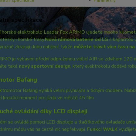
etní specifikace
Parametry
tní specifikace
í horské elektrokolo Leader Fox ARIMO ujedete mnoho kilometr
tezky i horské trasy.
Nová rámová baterie od LG
s kapacitou
ýrazně zkracují dobu nabíjení, takže
můžete trávit více času n
IMO je vybaven přední odpruženou vidlicí AIR se zdvihem 120 mm
níte také
nový sportovní design
, který elektrokolu dodává rob
motor Bafang
ektromotor Bafang vyniká velmi plynulým a tichým chodem. Nabí
cí kroutící moment pro jízdu ve městě 45 Nm.
uché ovládání díky LCD displeji
ém se ovládá pomocí LCD displeje a tlačítkového ovladače umís
ckému módu vás na cestě nic nepřekvapí.
Funkci WALK
využijet