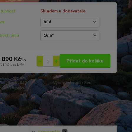
tupnost
Skladem u dodavatele
va
ikost rámu
 890 Kč
/
ks
Přidat do košíku
661 Kč
bez DPH
roduktu:
EL040-4
Výrobce:
Leader Fox
 kol:
29 palců
Počet rychlostí:
9