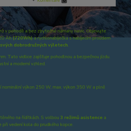
Komentáře
0
ů v pohodě a bez zbytečné námahy navíc. Objevujte
 20 Ah
(720Wh)
a rychlonabíječka s nabíjecím proudem
a svých dobrodružných výletech
.
. Tato vidlice zajišťuje pohodlnou a bezpečnou jízdu.
ustní a moderní vzhled.
zí nominální výkon 250 W, max. výkon 350 W a plně
těného na řídítkách. S volbou
3 režimů asistence
a
e při vedení kola do prudkého kopce.