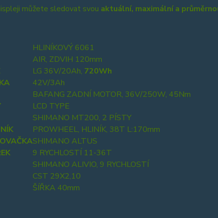
ispleji můžete sledovat svou
aktuální, maximální a průměrnou
HLINÍKOVÝ 6061
AIR, ZDVIH 120mm
E
LG 36V/20Ah,
720Wh
ČKA
42V/3Ah
BAFANG ZADNÍ MOTOR, 36V/250W, 45Nm
Y
LCD TYPE
SHIMANO MT200, 2 PÍSTY
NÍK
PROWHEEL, HLINÍK, 38T L:170mm
ZOVAČKA
SHIMANO ALTUS
EK
9 RYCHLOSTÍ 11-36T
SHIMANO ALIVIO, 9 RYCHLOSTÍ
CST 29X2,10
ŠÍŘKA 40mm