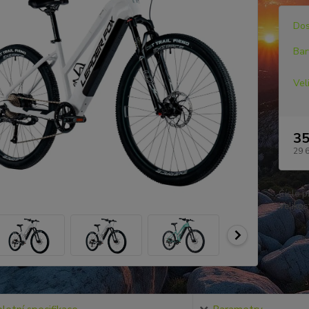
Dos
Bar
Vel
35
29 
Číslo p
Velikost