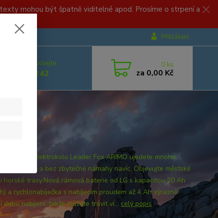
, texty mohou být špatně viditelné apod. Prosíme o strpení a
Přihlášení
.
 si rady? Zavolejte.
0
ks
za
0,00 Kč
 499 892 242
o 29" dámské
vní horské elektrokolo Leader Fox ARIMO ujedete mnoho
trů v pohodě a bez zbytečné námahy navíc. Objevujte městské
 i horské trasy.Nová rámová baterie od LG s kapacitou 20 Ah
) a rychlonabíječka s nabíjecím proudem až 4 Ah výrazně
í dobu nabíjení, takže můžete trávit ví...
celý popis