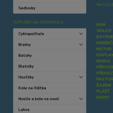
Na LCD d
Sedlovky
DOPLŇKY NA JÍZDNÍ KOLA
RÁM
VIDLICE
Cyklopočítače
BATERI
NABÍJE
Brašny
MOTOR
DISPLA
Batohy
BRZDA
Blatníky
PŘEVOD
PŘEHA
Hustilky
PASTOR
ŘAZENÍ
Koše na řídítka
PLÁŠŤ
RÁFKY
Nosiče a koše na nosič
Lahve