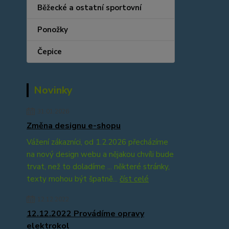
Běžecké a ostatní sportovní
Ponožky
Čepice
Novinky
31.01.2026
Změna designu e-shopu
Vážení zákazníci, od 1.2.2026 přecházíme
na nový design webu a nějakou chvíli bude
trvat, než to doladíme ... některé stránky,
texty mohou být špatně...
číst celé
12.12.2022
12.12.2022 Provádíme opravy
elektrokol