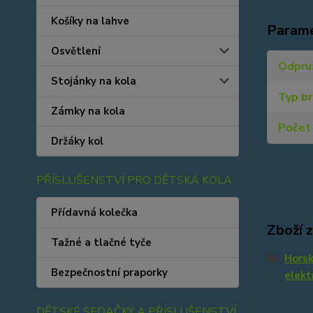
Košíky na lahve
Param
Osvětlení
Odpru
Stojánky na kola
Typ b
Zámky na kola
Počet 
Držáky kol
PŘÍSLUŠENSTVÍ PRO DĚTSKÁ KOLA
Přídavná kolečka
Zboží 
Tažné a tlačné tyče
Hors
Bezpečnostní praporky
elekt
DĚTSKÉ SEDAČKY A PŘÍSLUŠENSTVÍ