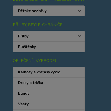
Dětské sedačky
PŘILBY, BRÝLE, CHRÁNIČE
Přilby
Pláštěnky
OBLEČENÍ - VÝPRODEJ
Kalhoty a kraťasy cyklo
Dresy a trička
Bundy
Vesty