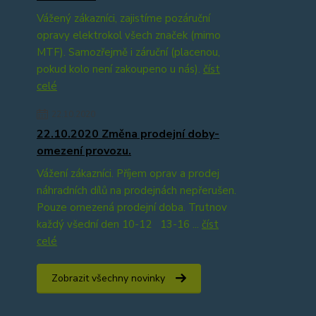
Vážený zákazníci, zajistíme pozáruční
opravy elektrokol všech značek (mimo
MTF). Samozřejmě i záruční (placenou,
pokud kolo není zakoupeno u nás).
číst
celé
22.10.2020
22.10.2020 Změna prodejní doby-
omezení provozu.
Vážení zákazníci. Příjem oprav a prodej
náhradních dílů na prodejnách nepřerušen.
Pouze omezená prodejní doba. Trutnov
každý všední den 10-12 13-16 ...
číst
celé
Zobrazit všechny novinky