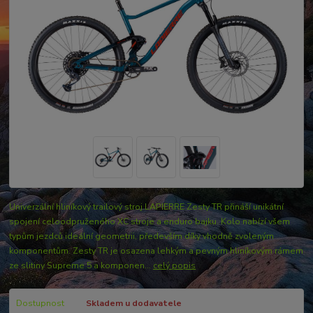
Univerzální hliníkový trailový stroj LAPIERRE Zesty TR přináší unikátní
spojení celoodpruženého XC stroje a enduro bajku. Kolo nabízí všem
typům jezdců ideální geometrii, především díky vhodně zvoleným
komponentům. Zesty TR je osazena lehkým a pevným hliníkovým rámem
ze slitiny Supreme 5 a komponen...
celý popis
Dostupnost
Skladem u dodavatele