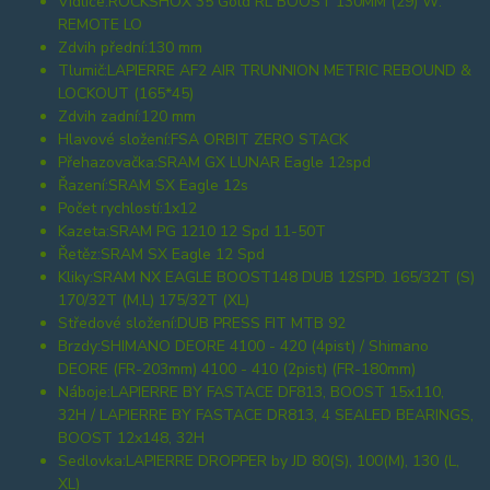
Vidlice:
ROCKSHOX 35 Gold RL BOOST 130MM (29) W:
REMOTE LO
Zdvih přední:
130 mm
Tlumič:
LAPIERRE AF2 AIR TRUNNION METRIC REBOUND &
LOCKOUT (165*45)
Zdvih zadní:
120 mm
Hlavové složení:
FSA ORBIT ZERO STACK
Přehazovačka:
SRAM GX LUNAR Eagle 12spd
Řazení:
SRAM SX Eagle 12s
Počet rychlostí:
1x12
Kazeta:
SRAM PG 1210 12 Spd 11-50T
Řetěz:
SRAM SX Eagle 12 Spd
Kliky:
SRAM NX EAGLE BOOST148 DUB 12SPD. 165/32T (S)
170/32T (M,L) 175/32T (XL)
Středové složení:
DUB PRESS FIT MTB 92
Brzdy:
SHIMANO DEORE 4100 - 420 (4pist) / Shimano
DEORE (FR-203mm) 4100 - 410 (2pist) (FR-180mm)
Náboje:
LAPIERRE BY FASTACE DF813, BOOST 15x110,
32H / LAPIERRE BY FASTACE DR813, 4 SEALED BEARINGS,
BOOST 12x148, 32H
Sedlovka:
LAPIERRE DROPPER by JD 80(S), 100(M), 130 (L,
XL)