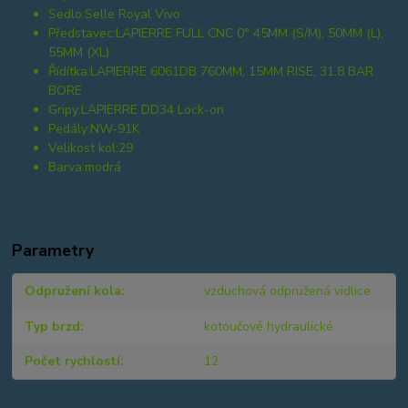
Sedlo:
Selle Royal Vivo
Představec:
LAPIERRE FULL CNC 0° 45MM (S/M), 50MM (L),
55MM (XL)
Řídítka:
LAPIERRE 6061DB 760MM, 15MM RISE, 31.8 BAR
BORE
Gripy:
LAPIERRE DD34 Lock-on
Pedály:
NW-91K
Velikost kol:
29
Barva:
modrá
Parametry
Odpružení kola
vzduchová odpružená vidlice
Typ brzd
kotoučové hydraulické
Počet rychlostí
12