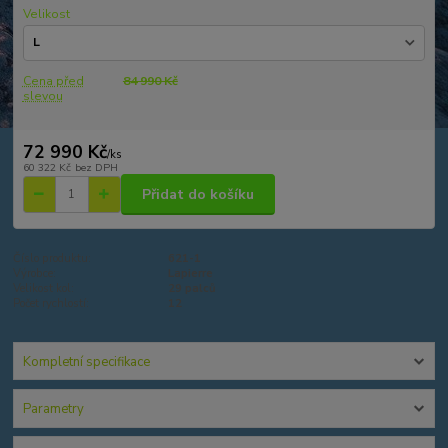
Velikost
Cena před
84 990 Kč
slevou
72 990 Kč
/
ks
60 322 Kč
bez DPH
Přidat do košíku
Číslo produktu:
621-1
Výrobce:
Lapierre
Velikost kol:
29 palců
Počet rychlostí:
12
Kompletní specifikace
Parametry