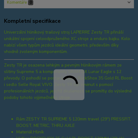
Komentáře
0
Kompletní specifikace
Univerzální hliníkový trailový stroj LAPIERRE Zesty TR přináší
unikátní spojení celoodpruženého XC stroje a enduro bajku. Kolo
nabízí všem typům jezdců ideální geometrii, především díky
vhodně zvoleným komponentům.
Zesty TR je osazena lehkým a pevným hliníkovým rámem ze
slitiny Supreme 5 a komponenty SRAM GX Lunar Eagle s 12
převody. O pohodlí se postará vidlice RockShox 35 Gold RL Boost
i sedlo Selle Royal VIVO. Zesty TR byl vyvinut s pomocí
profesionálních jezdců, jejichž zkušenosti se promítly do výsledné
podoby tohoto výjimečného stroje.
Rám:
ZESTY TR SUPREME 5 120mm travel (29'') PRESSFIT,
BOOST, METRIC, THRU AXLE
Materiál:
Hliník