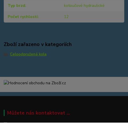
Typ brzd
kotoučové hydraulické
Počet rychlostí
12
Zboží zařazeno v kategoriích
Celoodpružená kola
Můžete nás kontaktovat ...