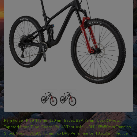
Rám Force TR 29” Frame, 130mm Travel, BSA 73mm, LockR Pivots,
Tapered Head Tube, Boost 12x148 Thru-Axle, UDH, 185x50mm Trunnion
Shock Mount, ISCG05 Tlumič Fox DPS Performance, 185x50mm Vidlice