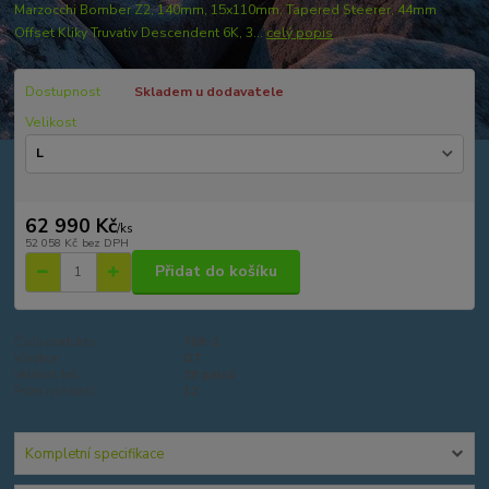
Marzocchi Bomber Z2, 140mm, 15x110mm, Tapered Steerer, 44mm
Offset Kliky Truvativ Descendent 6K, 3...
celý popis
Dostupnost
Skladem u dodavatele
Velikost
62 990 Kč
/
ks
52 058 Kč
bez DPH
Přidat do košíku
Číslo produktu:
706-2
Výrobce:
GT
Velikost kol:
29 palců
Počet rychlostí:
12
Kompletní specifikace