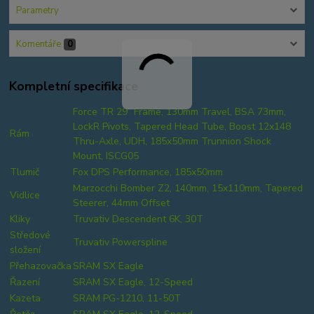
Parametry
Komentáře
0
Kompletní specifikace
Force TR 29” Frame, 130mm Travel, BSA 73mm,
LockR Pivots, Tapered Head Tube, Boost 12x148
Rám
Thru-Axle, UDH, 185x50mm Trunnion Shock
Mount, ISCG05
Tlumič
Fox DPS Performance, 185x50mm
Marzocchi Bomber Z2, 140mm, 15x110mm, Tapered
Vidlice
Steerer, 44mm Offset
Kliky
Truvativ Descendent 6K, 30T
Středové
Truvativ Powerspline
složení
Přehazovačka
SRAM SX Eagle
Řazení
SRAM SX Eagle, 12-Speed
Kazeta
SRAM PG-1210, 11-50T