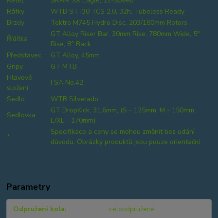
Řetěz
SRAM SX Eagle, 12-Speed
Ráfky
WTB ST i30 TCS 2.0, 32h, Tubeless Ready
Brzdy
Tektro M745 Hydro Disc, 203/180mm Rotors
GT Alloy Riser Bar, 30mm Rise, 780mm Wide, 5°
Řídítka
Rise, 8° Back
Představec
GT Alloy, 45mm
Gripy
GT MTB
Hlavové
FSA No.42
složení
Sedlo
WTB Silverado
GT DropKick, 31.6mm, (S - 125mm, M - 150mm,
Sedlovka
L/XL - 170mm)
Specifikace a ceny se mohou změnit bez udání
*
důvodu. Obrázky produktů jsou pouze orientační.
Parametry
Odpružení kola
celoodpružené