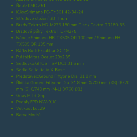
Řetěz:
KMC Z51
Kliky:
Shimano FC-TY301 42-34-24
Středové složení:
BB-Thun
Brzdy:
Tektro HD-M275 180 mm Disc / Tektro TR180-35
Brzdové páky:
Tektro HD-M275
Náboje:
Shimano HB-TX505 QR 100 mm / Shimano FH-
TX505 QR 135 mm
Ráfky:
Rodi Excalibur XC 19
Pláště:
Mitas Ocelot 29x2.35
Sedlovka:
GHOST SP DC1 31.6 mm
Sedlo:
Selle Italia X-Base
Představec:
Ground Fiftyone Dia. 31.8 mm
Řídítka:
Ground Fiftyone Dia. 31.8 mm 0/700 mm (XS) 0/720
mm (S) 0/740 mm (M-L) 0/760 (XL)
Gripy:
MTB Grip
Pedály:
FPD NW-91K
Velikost kol:
29
Barva:
Modrá