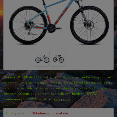
Model GHOST Kato Essential je rychlý, všestranný hardtail se sportovní
geometrií, který se hodí na cyklostezky, ale zvládne i náročné stoupání v
terénu. Lehký hliníkový rám je osazen odpruženou vidlicí SR Blaze se
zdvihem 100 mm, spolehlivými hydraulickými brzdami TEKTRO,
komponenty SHIMANO s 3x8 př...
celý popis
Dostupnost
Skladem u dodavatele