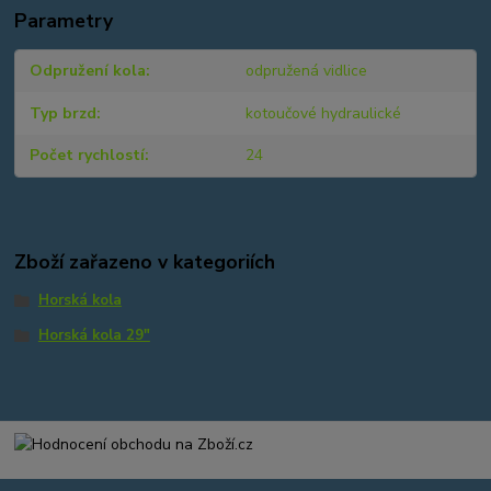
Parametry
Odpružení kola
odpružená vidlice
Typ brzd
kotoučové hydraulické
Počet rychlostí
24
Zboží zařazeno v kategoriích
Horská kola
Horská kola 29"