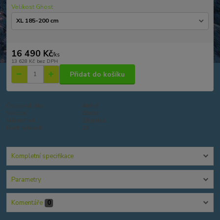
Velikost Ghost
16 490 Kč
/
ks
13 628 Kč
bez DPH
Přidat do košíku
Číslo produktu:
408-3
Výrobce:
Ghost
Velikost kol:
29 palců
Počet rychlostí:
24
Kompletní specifikace
Parametry
Komentáře
0