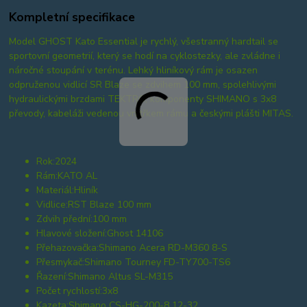
Kompletní specifikace
Model GHOST Kato Essential je rychlý, všestranný hardtail se
sportovní geometrií, který se hodí na cyklostezky, ale zvládne i
náročné stoupání v terénu. Lehký hliníkový rám je osazen
odpruženou vidlicí SR Blaze se zdvihem 100 mm, spolehlivými
hydraulickými brzdami TEKTRO, komponenty SHIMANO s 3x8
převody, kabeláži vedenou vnitřkem rámu a českými plášti MITAS.
Rok:
2024
Rám:
KATO AL
Materiál:
Hliník
Vidlice:
RST Blaze 100 mm
Zdvih přední:
100 mm
Hlavové složení:
Ghost 14106
Přehazovačka:
Shimano Acera RD-M360 8-S
Přesmykač:
Shimano Tourney FD-TY700-TS6
Řazení:
Shimano Altus SL-M315
Počet rychlostí:
3x8
Kazeta:
Shimano CS-HG-200-8 12-32