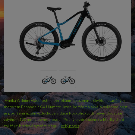
Vyniká jízdními vlastnostmi, perfektním osazením i skvěle naladěným
motorem Panasonic GX Ultimate. Jízdní komfort a skvělá ovladatelnost
je podržena užitím vzduchové vidlice RockShox Judy Silver Boost se
zdvihem 120 mm a pevnou osou. Přesný brzdný účinek a hladký chod
zajišťuje brzdový systém Magu...
celý popis