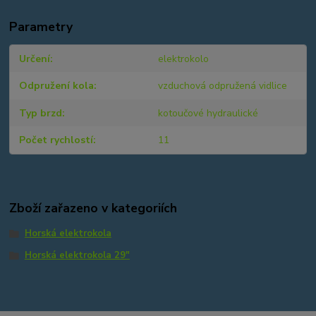
Parametry
Určení
elektrokolo
Odpružení kola
vzduchová odpružená vidlice
Typ brzd
kotoučové hydraulické
Počet rychlostí
11
Zboží zařazeno v kategoriích
Horská elektrokola
Horská elektrokola 29"