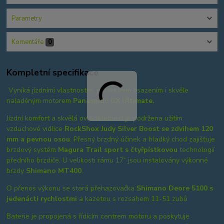
Parametry
Komentáře
0
Kompletní specifikace
Vyniká jízdními vlastnostmi, perfektním osazením i skvěle
naladěným motorem
Panasonic GX Ultimate.
Jízdní komfort a skvělá ovladatelnost je podržena užitím
vzduchové vidlice
RockShox Judy Silver Boost se zdvihem 120
mm a pevnou osou
. Přesný brzdný účinek a hladký chod zajišťuje
brzdový systém
Magura Trail sport s čtyřpístkovou
technologií
předního brzdiče. U velikosti rámu 17“ jsou instalovány výkonné
brzdy
Shimano MT400
.
O přenos výkonu se stará přehazovačka
Shimano Deore 5100 s
jedenácti rychlostmi
a kazetou s rozsahem 11-51 zubů
Baterie je propojená s řídícím centrem motoru a poskytuje