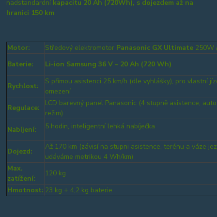
nadstandardní
kapacitu 20 Ah (720Wh), s dojezdem až na
hranici 150 km
Motor:
Středový elektromotor
Panasonic GX Ultimate
250W /
Baterie:
Li-ion Samsung 36 V – 20 Ah (720 Wh)
S přímou asistenci 25 km/h (dle vyhlášky), pro vlastní jí
Rychlost:
omezení
LCD barevný panel Panasonic (4 stupně asistence, aut
Regulace:
režim)
5 hodin, inteligentní lehká nabíječka
Nabíjení:
Až 170 km (závisí na stupni asistence, terénu a váze je
Dojezd:
udáváme metrikou 4 Wh/km)
Max.
120 kg
zatížení:
Hmotnost:
23 kg + 4,2 kg baterie