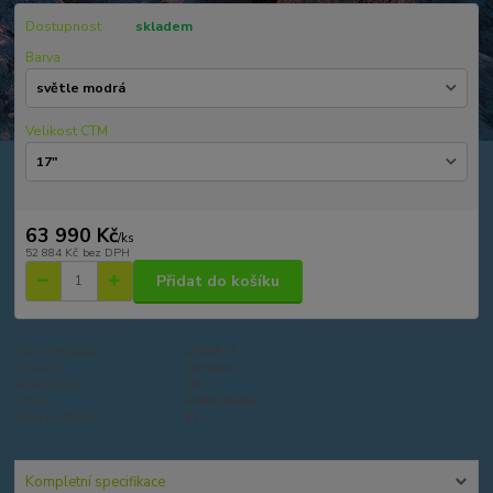
Dostupnost
skladem
Barva
Velikost CTM
63 990 Kč
/
ks
52 884 Kč
bez DPH
Přidat do košíku
Číslo produktu:
LE005-2
Výrobce:
Lectron
Velikost kol:
29"
Určení:
elektrokolo
Počet rychlostí:
11
Kompletní specifikace