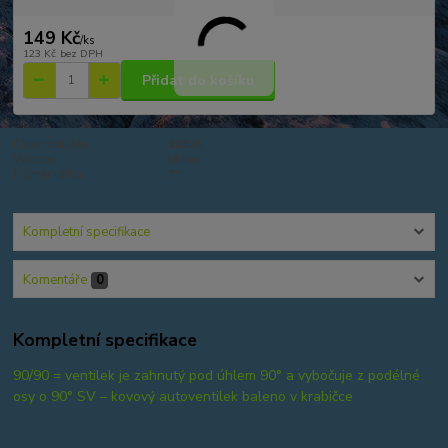
149 Kč
/
ks
123 Kč
bez DPH
Přidat do košíku
Číslo produktu:
21826
Výrobce:
Mitas
Průměr ráfku:
7"
Kompletní specifikace
Komentáře
0
Kompletní specifikace
90/90 = ventilek je zahnutý pod úhlem 90° a vybočuje z podélné
osy o 90° SV – kovový autoventilek baleno v krabičce