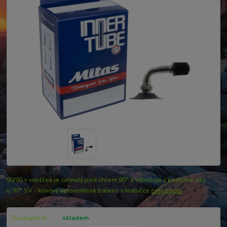
90/90 = ventilek je zahnutý pod úhlem 90° a vybočuje z podélné osy
o 90° SV – kovový autoventilek baleno v krabičce
celý popis
Dostupnost
skladem