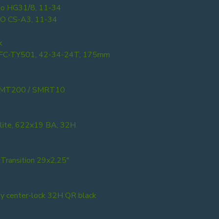
no HG31/8, 11-34
O CS-A3, 11-34
k
 FC-TY501, 42-34-24T, 175mm
 MT200 / SMRT10
ite, 622x19 BA, 32H
Transition 29x2,25"
y center-lock 32H QR black