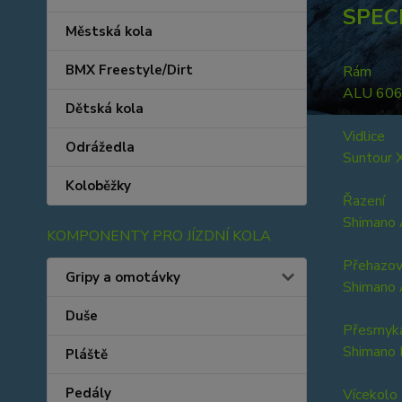
SPEC
Městská kola
BMX Freestyle/Dirt
Rám
ALU 6061,
Dětská kola
Vidlice
Odrážedla
Suntour
Koloběžky
Řazení
Shimano 
KOMPONENTY PRO JÍZDNÍ KOLA
Přehazov
Gripy a omotávky
Shimano
Duše
Přesmyk
Shimano
Pláště
Pedály
Vícekolo