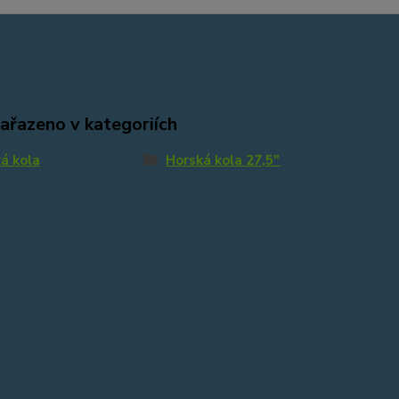
zařazeno v kategoriích
á kola
Horská kola 27,5"