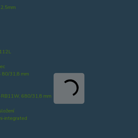
22,5mm
112L
ec
 80/31,8 mm
RB11W, 680/31,8 mm
složení
i-integrated