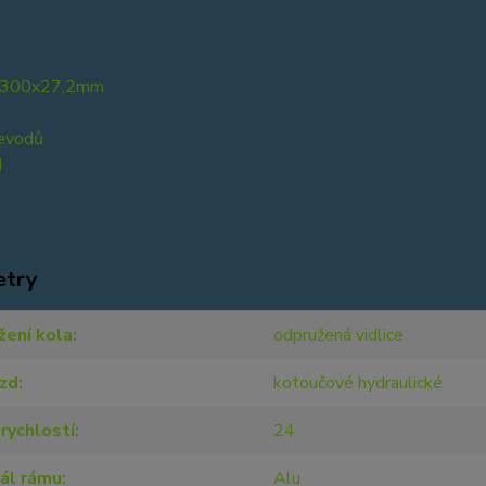
 300x27,2mm
evodů
d
etry
žení kola
odpružená vidlice
rzd
kotoučové hydraulické
rychlostí
24
ál rámu
Alu