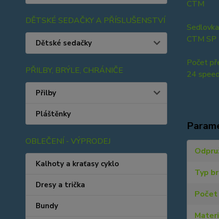
CTM
DĚTSKÉ SEDAČKY A PŘÍSLUŠENSTVÍ
Sedlovka
CTM SP
Dětské sedačky
Počet př
PŘILBY, BRÝLE, CHRÁNIČE
24 spee
Přilby
Pláštěnky
Param
OBLEČENÍ - VÝPRODEJ
Odpru
Kalhoty a kraťasy cyklo
Typ b
Dresy a trička
Počet 
Bundy
Materi