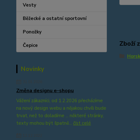
Vesty
Běžecké a ostatní sportovní
Ponožky
Zboží 
Čepice
Horsk
Novinky
31.01.2026
Změna designu e-shopu
Vážení zákazníci, od 1.2.2026 přecházíme
na nový design webu a nějakou chvíli bude
trvat, než to doladíme ... některé stránky,
texty mohou být špatně...
číst celé
12.12.2022