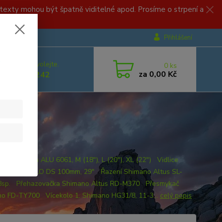
, texty mohou být špatně viditelné apod. Prosíme o strpení a
Přihlášení
.
 si rady? Zavolejte.
0
ks
za
0,00 Kč
 499 892 242
IKACE Rám ALU 6061, M (18"), L (20"), XL (22") Vidlice
r XCT30, HLO DS 100mm, 29" Řazení Shimano Altus SL-
8sp. Přehazovačka Shimano Altus RD-M370 Přesmykač
o FD-TY700 Vícekolo 1. Shimano HG31/8, 11-3...
celý popis