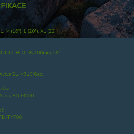
IFIKACE
 M (18"), L (20"), XL (22")
 XCT30, HLO DS 100mm, 29"
Altus SL-M310/8sp.
ačka
 Altus RD-M370
ač
 FD-TY700