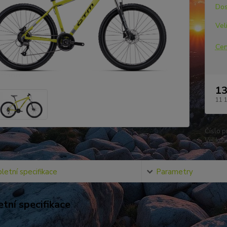
Dos
Vel
Cen
13
11 
Číslo p
Velikost
etní specifikace
Parametry
tní specifikace