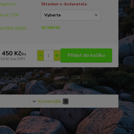
tupnost
Skladem u dodavatele
ikost CTM
a před slevou
15 990 Kč
 450 Kč
/
ks
Přidat do košíku
116 Kč
bez DPH
roduktu:
213
Výrobce:
CTM
 kol:
27,5 palců
Počet rychlostí:
24
Komentáře
0