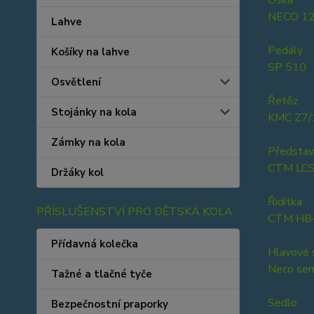
Oska
NECO 1
Lahve
Pedály
Košíky na lahve
SP 510
Osvětlení
Řetěz
Stojánky na kola
KMC Z7/
Zámky na kola
Představ
CTM LCS
Držáky kol
Řidítka
PŘÍSLUŠENSTVÍ PRO DĚTSKÁ KOLA
CTM HB-
Přídavná kolečka
Hlavové 
Neco sem
Tažné a tlačné tyče
Sedlo
Bezpečnostní praporky