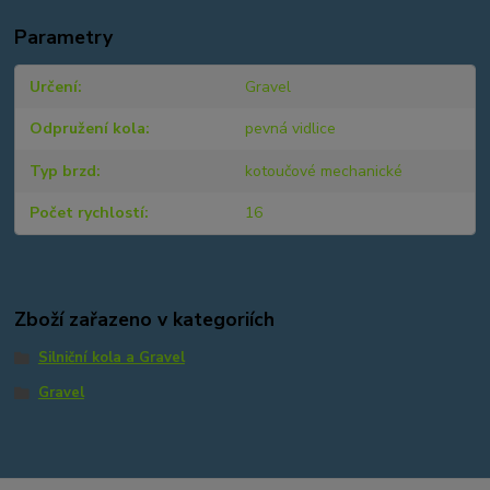
Parametry
Určení
Gravel
Odpružení kola
pevná vidlice
Typ brzd
kotoučové mechanické
Počet rychlostí
16
Zboží zařazeno v kategoriích
Silniční kola a Gravel
Gravel