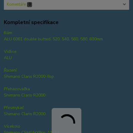
Komentáře
0
Kompletní specifikace
Rám
ALU 6061 double butted, 520, 540, 560, 580, 600mm
Vidlice
ALU
Řazení
Shimano Claris R2000-8sp.
Přehazovačka
Shimano Claris R2000
Přesmykač
Shimano Claris R2000
Vícekolo
Shimano CSHG50/8sp. 11-32