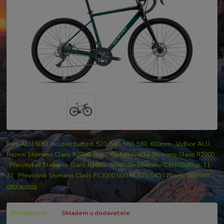
Rám ALU 6061 double butted, 520, 540, 560, 580, 600mm Vidlice ALU
Řazení Shimano Claris R2000-8sp. Přehazovačka Shimano Claris R2000
Přesmykač Shimano Claris R2000 Vícekolo Shimano CSHG50/8sp. 11-
32 Převodník Shimano Claris FC2000 50/34T, 520,540/170mm, 560,580,...
celý popis
Dostupnost
Skladem u dodavatele