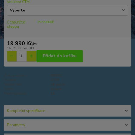
Velikost CTM
Cena před
29 990 Kč
slevou
19 990 Kč
/
ks
16 521 Kč
bez DPH
Přidat do košíku
Číslo produktu:
GR001
Výrobce:
CTM
Velikost kol:
28 palců
Určení:
Gravel
Počet rychlostí:
16
Kompletní specifikace
Parametry