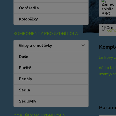
Odrážedla
Koloběžky
Kompl
KOMPONENTY PRO JÍZDNÍ KOLA
Gripy a omotávky
Komple
Duše
lankový 
délka la
Pláště
uzamykání
Pedály
Sedla
Sedlovky
Param
DOPLŇKY NA JÍZDNÍ KOLA