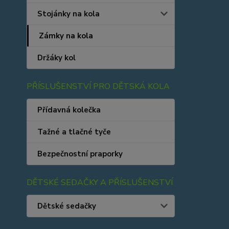
Stojánky na kola
Zámky na kola
Držáky kol
PŘÍSLUŠENSTVÍ PRO DĚTSKÁ KOLA
Přídavná kolečka
Tažné a tlačné tyče
Bezpečnostní praporky
DĚTSKÉ SEDAČKY A PŘÍSLUŠENSTVÍ
Dětské sedačky