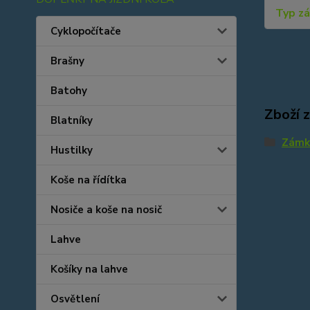
Typ z
Cyklopočítače
Brašny
Batohy
Zboží 
Blatníky
Zámky
Hustilky
Koše na řídítka
Nosiče a koše na nosič
Lahve
Košíky na lahve
Osvětlení