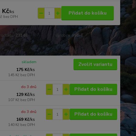
 Kč
/
ks
Přidat do košíku
Kč
bez DPH
roduktu:
23146
Výrobce:
Pro-T
skladem
Zvolit variantu
175 Kč
/
ks
145 Kč
bez DPH
do 3 dnů
Přidat do košíku
129 Kč
/
ks
107 Kč
bez DPH
do 3 dnů
Přidat do košíku
169 Kč
/
ks
140 Kč
bez DPH