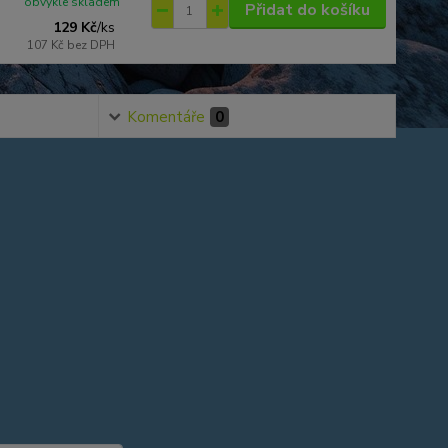
obvykle skladem
Přidat do košíku
129 Kč
/
ks
107 Kč
bez DPH
Komentáře
0