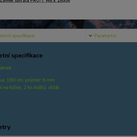
Zámek spirála PRO-T M8 x 150cm
etní specifikace
Parametry
tní specifikace
zámek
nka: 180 cm, průměr: 8 mm
 na klíček, 2 ks klíčků, držák
etry