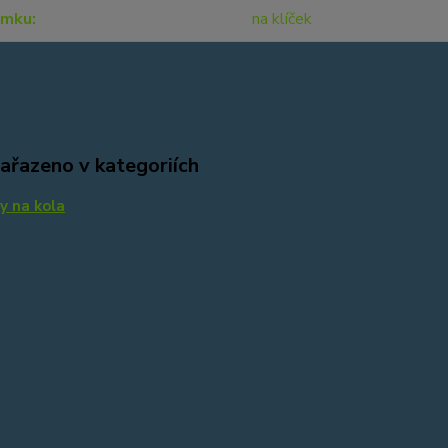
ámku
na klíček
zařazeno v kategoriích
 na kola