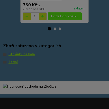
350 Kč
149 Kč
/
ks
/
ks
skladem
289 Kč
bez DPH
123 Kč
bez 
Přidat do košíku
Zboží zařazeno v kategoriích
Stojánky na kola
Zadní