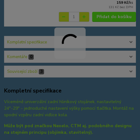
159 Kč
/
ks
131 Kč
bez DPH
Přidat do košíku
Kompletní specifikace
Komentáře
0
Související zboží
3
Kompletní specifikace
Víceméně univerzální zadní hliníkový stojánek, nastavitelný
24"-29" - jednoduché nastavení výšky pomocí tlačítka. Montáž na
spodní vzpěru zadní vidlice kola.
Může být pod značkou Nexelo, CTM aj. podobného designu
na stejném principu (objímka, stavitelný).