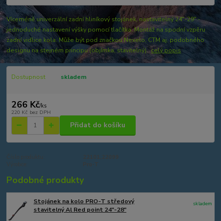
Víceméně univerzální zadní hliníkový stojánek, nastavitelný 24"-29" -
jednoduché nastavení výšky pomocí tlačítka. Montáž na spodní vzpěru
zadní vidlice kola. Může být pod značkou Nexelo, CTM aj. podobného
designu na stejném principu (objímka, stavitelný).
celý popis
Dostupnost
skladem
266 Kč
/
ks
220 Kč
bez DPH
Přidat do košíku
Číslo produktu:
22101,22099
Výrobce:
Pro-T
Podobné produkty
Stojánek na kolo PRO-T středový
skladem
stavitelný Al Red point 24"-28"