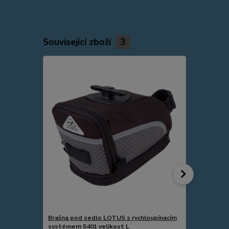
Související zboží
3
Brašna pod sedlo LOTUS s rychloupínacím
Držák kola n
systémem 5401 velikost L