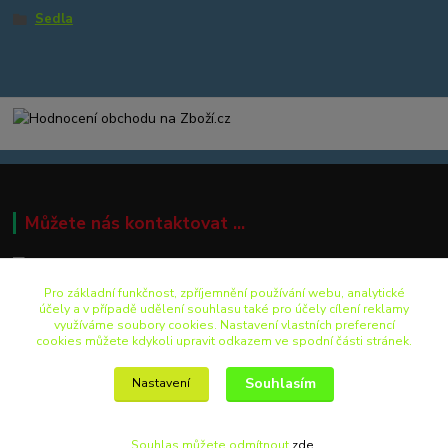
Sedla
Můžete nás kontaktovat ...
Pro základní funkčnost, zpříjemnění používání webu, analytické
+420 499 892 242
účely a v případě udělení souhlasu také pro účely cílení reklamy
využíváme soubory cookies. Nastavení vlastních preferencí
cookies můžete kdykoli upravit odkazem ve spodní části stránek.
eshop@pro-bike.cz
Souhlasím
Nastavení
Souhlas můžete odmítnout
zde
.