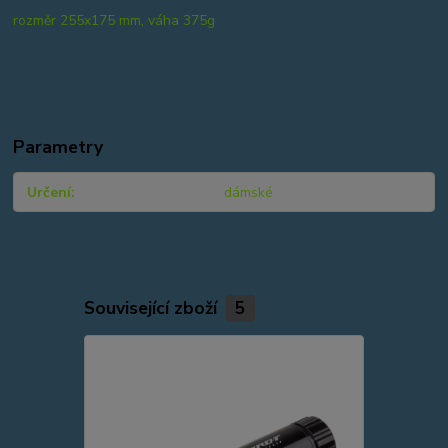
rozměr 255x175 mm, váha 375g
Parametry
Určení
dámské
Související zboží
5