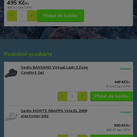
495 Kč
/
ks
409 Kč
bez DPH
Přidat do košíku
Číslo produktu:
07320
Výrobce:
Bassano
Určení:
dámské
Podobné produkty
Sedlo BASSANO Virtual Lady 3 Zone
skladem
Comfort Gel
449 Kč
/
ks
371 Kč
bez DPH
Přidat do košíku
Sedlo MONTE GRAPPA Vela EL 2009
skladem
elastomer bílé
590 Kč
/
ks
488 Kč
bez DPH