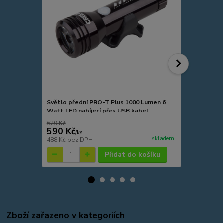
Světlo přední PRO-T Plus 1000 Lumen 6
Světlo před
Watt LED nabíjecí přes USB kabel
Watt LED di
222
629 Kč
590 Kč
430 Kč
/
ks
/
ks
skladem
488 Kč
bez DPH
355 Kč
bez 
Přidat do košíku
Zboží zařazeno v kategoriích