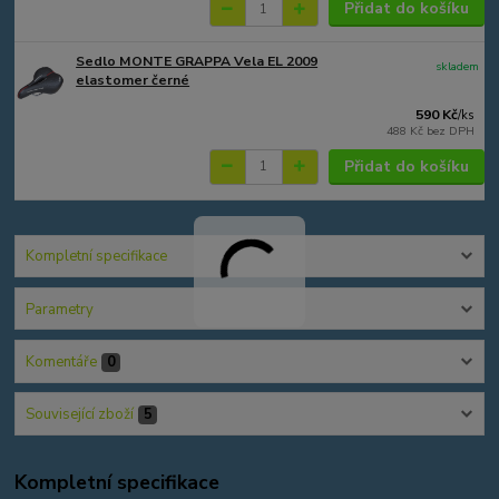
Přidat do košíku
Sedlo MONTE GRAPPA Vela EL 2009
skladem
elastomer černé
590 Kč
/
ks
488 Kč
bez DPH
Přidat do košíku
Kompletní specifikace
Parametry
Komentáře
0
Související zboží
5
Kompletní specifikace