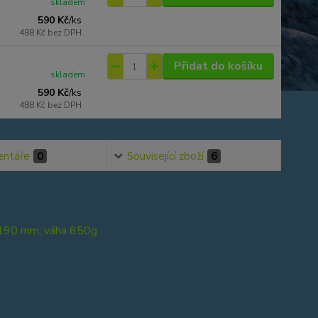
skladem
590 Kč
/
ks
488 Kč
bez DPH
Přidat do košíku
skladem
590 Kč
/
ks
488 Kč
bez DPH
ntáře
0
Související zboží
6
0x190 mm, váha 650g