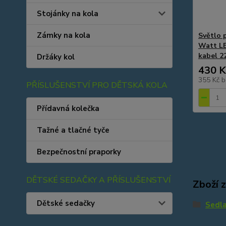
Stojánky na kola
Zámky na kola
Světlo 
Watt LE
kabel 2
Držáky kol
430 K
355 Kč
b
PŘÍSLUŠENSTVÍ PRO DĚTSKÁ KOLA
Přídavná kolečka
Tažné a tlačné tyče
Bezpečnostní praporky
DĚTSKÉ SEDAČKY A PŘÍSLUŠENSTVÍ
Zboží 
Dětské sedačky
Sedl