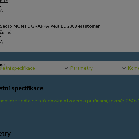
bílé
Sedlo MONTE GRAPPA Vela EL 2009 elastomer
černé
etní specifikace
Parametry
Kome
tní specifikace
gonomické sedlo se středovým otvorem a pružinami, rozměr 25
etry