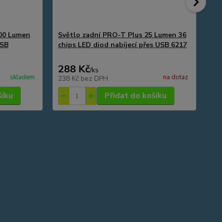
400 Lumen
Světlo zadní PRO-T Plus 25 Lumen 36
Zá
USB
chips LED diod nabíjecí přes USB 6217
65
288 Kč
1
/
ks
skladem
na dotaz
238 Kč
bez DPH
14
šíku
Přidat do košíku