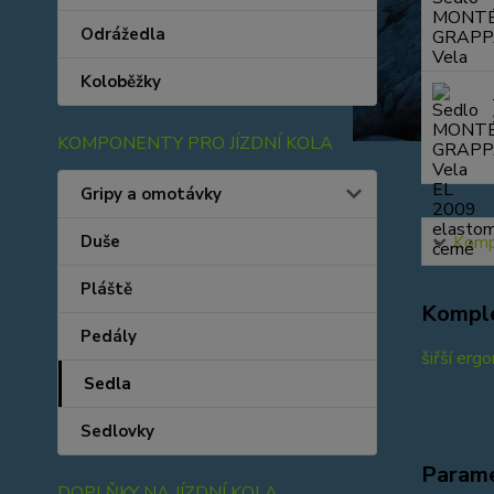
Odrážedla
Koloběžky
KOMPONENTY PRO JÍZDNÍ KOLA
Gripy a omotávky
Duše
Kompl
Pláště
Komple
Pedály
šiřší er
Sedla
Sedlovky
Param
DOPLŇKY NA JÍZDNÍ KOLA