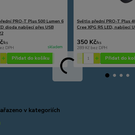
přední PRO-T Plus 500 Lumen 6
Světlo přední PRO-T Plus 
D dioda nabíjecí přes USB
Cree XPG R5 LED, nabíjecí 
22
č
350 Kč
/
ks
/
ks
skladem
ez DPH
289 Kč
bez DPH
Přidat do košíku
Přidat do ko
zařazeno v kategoriích
a