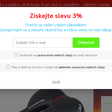
u a nějakou chvíli bude trvat, než to doladíme ... některé stránky
děkujeme za pochopení.
Získejte slevu 3%
ky
Kontakty
Staňte se naším stálým zákazníkem.
Zaregistrujte se a získejte okamžitou a stálou slevu na celý nákup
Nevíte
Hledat
+420
Odeslat
edla
Sedlo MONTE GRAPPA Vela 2009 s pružinami
Souhlasím se
zpracováním osobních údajů
pro účely registrace.
o MONTE GRAPPA Vela 2009 s 
Přeji si odebírat novinky e-mailem dle
podmínek zpracování osobních údajů
.
šiřší 
Zavřít
250x1
Dos