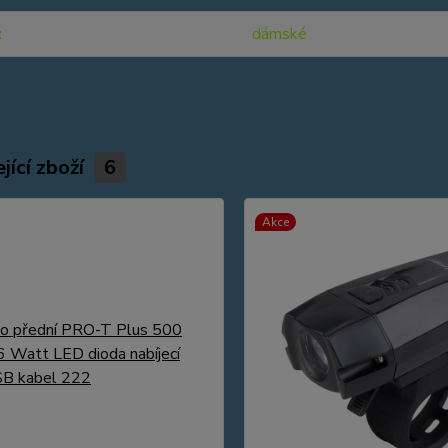
dámské
jící zboží
6
Akce