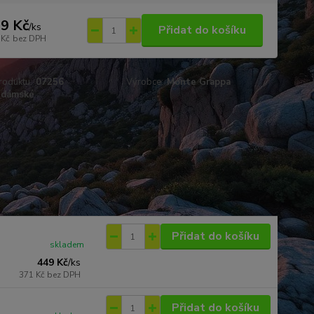
9 Kč
/
ks
Přidat do košíku
 Kč
bez DPH
roduktu:
07256
Výrobce:
Monte Grappa
dámské
Přidat do košíku
skladem
449 Kč
/
ks
371 Kč
bez DPH
Přidat do košíku