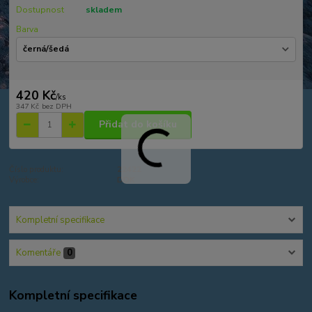
Dostupnost
skladem
Barva
420 Kč
/
ks
347 Kč
bez DPH
Přidat do košíku
Číslo produktu:
22422
Výrobce:
DDK
Kompletní specifikace
Komentáře
0
Kompletní specifikace