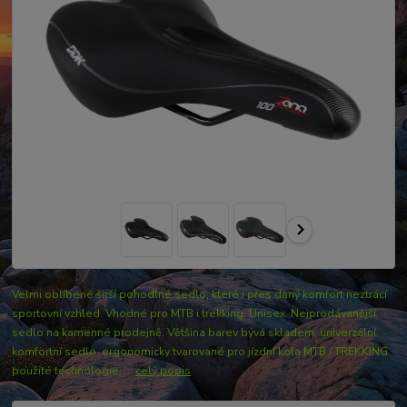
Velmi oblíbené širší pohodlné sedlo, které i přes daný komfort neztrácí
sportovní vzhled. Vhodné pro MTB i trekking. Unisex. Nejprodávanější
sedlo na kamenné prodejně. Většina barev bývá skladem. univerzální
komfortní sedlo ergonomicky tvarované pro jízdní kola MTB / TREKKING
použité technologie: ...
celý popis