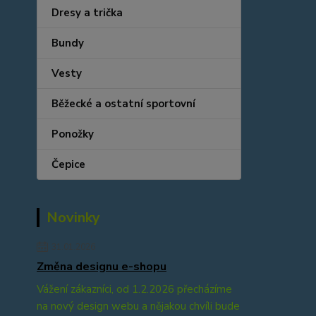
Dresy a trička
Bundy
Vesty
Běžecké a ostatní sportovní
Ponožky
Čepice
Novinky
31.01.2026
Změna designu e-shopu
Vážení zákazníci, od 1.2.2026 přecházíme
na nový design webu a nějakou chvíli bude