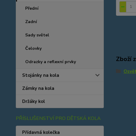
Přední
Zadní
Sady světel
Čelovky
Zboží 
Odrazky a reflexní prvky
Osvět
Stojánky na kola
Zámky na kola
Držáky kol
PŘÍSLUŠENSTVÍ PRO DĚTSKÁ KOLA
Přídavná kolečka