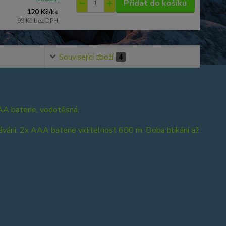
Přidat do košíku
120 Kč
/
ks
99 Kč
bez DPH
Související zboží
4
AAA baterie, vodotěsná.
ikávání, 2x AAA baterie viditelnost 600 m. Doba blikání až