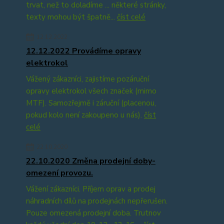
trvat, než to doladíme ... některé stránky,
texty mohou být špatně...
číst celé
12.12.2022
12.12.2022 Provádíme opravy
elektrokol
Vážený zákazníci, zajistíme pozáruční
opravy elektrokol všech značek (mimo
MTF). Samozřejmě i záruční (placenou,
pokud kolo není zakoupeno u nás).
číst
celé
22.10.2020
22.10.2020 Změna prodejní doby-
omezení provozu.
Vážení zákazníci. Příjem oprav a prodej
náhradních dílů na prodejnách nepřerušen.
Pouze omezená prodejní doba. Trutnov