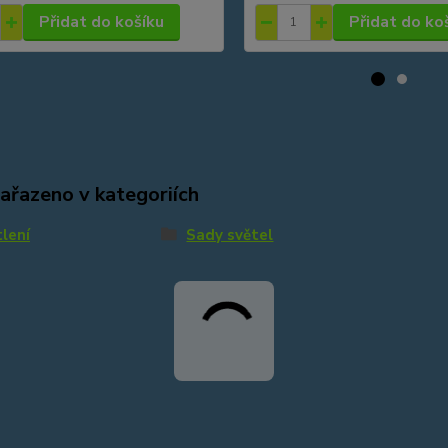
Přidat do košíku
Přidat do ko
zařazeno v kategoriích
lení
Sady světel