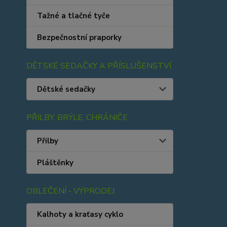
Tažné a tlačné tyče
Bezpečnostní praporky
DĚTSKÉ SEDAČKY A PŘÍSLUŠENSTVÍ
Dětské sedačky
PŘILBY, BRÝLE, CHRÁNIČE
Přilby
Pláštěnky
OBLEČENÍ - VÝPRODEJ
Kalhoty a kraťasy cyklo