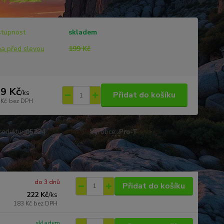
tupnost
skladem
a před slevou
199 Kč
9 Kč
/
ks
Přidat do košíku
 Kč
bez DPH
roduktu:
05224
Výrobce:
Pro-T
do 3 dnů
Přidat do košíku
222 Kč
/
ks
183 Kč
bez DPH
skladem