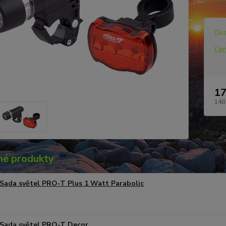
Dos
Cen
17
148
Číslo p
é produkty
Sada světel PRO-T Plus 1 Watt Parabolic
Sada světel PRO-T Decor