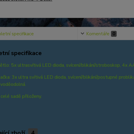
etní specifikace
Komentáře
0
tní specifikace
ětlo: 5x ultrasvítivá LED dioda, svícení/blikání/stroboskop, 4x 
kačka: 3x ultra svítivá LED dioda, svícení/blikání/postupné probl
 voděodolná.
 celé sadě přiloženy.
jící zboží
4