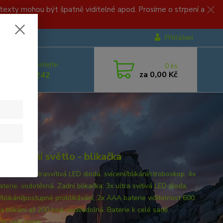
, texty mohou být špatně viditelné apod. Prosíme o strpení a
Přihlášení
.
 si rady? Zavolejte.
0
ks
za
0,00 Kč
 499 892 242
ní + zadní světlo - blikačka
světlo: 5x ultrasvítivá LED dioda, svícení/blikání/stroboskop, 4x
erie, vodotěsná. Zadní blikačka: 3x ultra svítivá LED dioda,
í/blikání/postupné problikávání, 2x AAA baterie viditelnost 600
a blikání až 200 hod, voděodolná. Baterie k celé sadě
eny.
celý popis