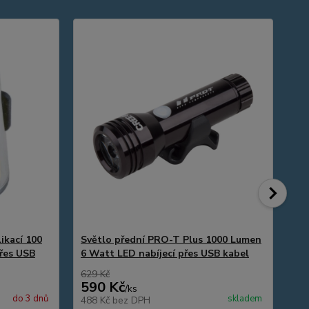
Ak
ikací 100
Světlo přední PRO-T Plus 1000 Lumen
Sv
řes USB
6 Watt LED nabíjecí přes USB kabel
Cr
629 Kč
590 Kč
3
/
ks
do 3 dnů
skladem
488 Kč
bez DPH
28