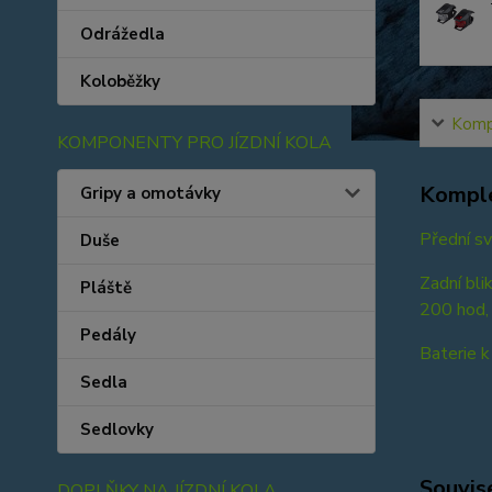
Odrážedla
Koloběžky
Kompl
KOMPONENTY PRO JÍZDNÍ KOLA
Komple
Gripy a omotávky
Přední sv
Duše
Zadní bli
Pláště
200 hod,
Pedály
Baterie k
Sedla
Sedlovky
Souvise
DOPLŇKY NA JÍZDNÍ KOLA