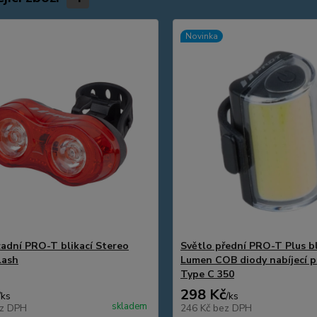
Novinka
zadní PRO-T blikací Stereo
Světlo přední PRO-T Plus bl
lash
Lumen COB diody nabíjecí p
Type C 350
298 Kč
/
ks
/
ks
skladem
z DPH
246 Kč
bez DPH