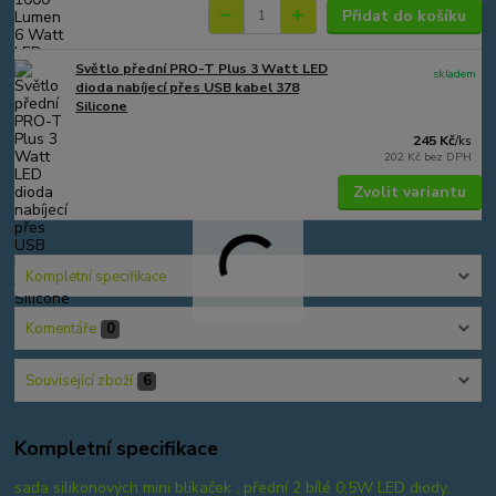
Přidat do košíku
Světlo přední PRO-T Plus 3 Watt LED
skladem
dioda nabíjecí přes USB kabel 378
Silicone
245 Kč
/
ks
202 Kč
bez DPH
Zvolit variantu
Kompletní specifikace
Komentáře
0
Související zboží
6
Kompletní specifikace
sada silikonových mini blikaček , přední 2 bílé 0,5W LED diody,