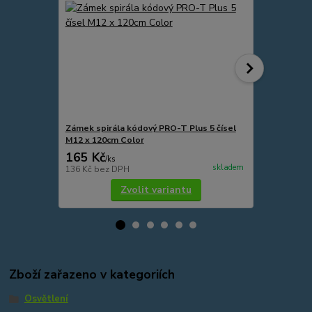
Zámek spirála kódový PRO-T Plus 5 čísel
Zámek spirá
M12 x 120cm Color
Silicone
165 Kč
175 Kč
/
ks
/
ks
skladem
136 Kč
bez DPH
145 Kč
bez 
Zvolit variantu
Zboží zařazeno v kategoriích
Osvětlení