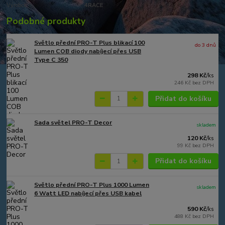
Výrobce:
4RACE
Podobné produkty
Světlo přední PRO-T Plus blikací 100
do 3 dnů
Lumen COB diody nabíjecí přes USB
Type C 350
298 Kč
/
ks
246 Kč
bez DPH
Přidat do košíku
Sada světel PRO-T Decor
skladem
120 Kč
/
ks
99 Kč
bez DPH
Přidat do košíku
Světlo přední PRO-T Plus 1000 Lumen
skladem
6 Watt LED nabíjecí přes USB kabel
590 Kč
/
ks
488 Kč
bez DPH