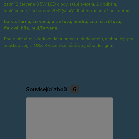
zadní 2 červené 0,5W LED diody, stálé svícení, 2 x blikání,
voděodolné, 2 x baterie 2032(součástbalení), montáž bez nářadí
barva: černá, červená, oranžová, modrá, zelená, růžová,
fialová, bílá, bílá/červená
Podle aktuální skladové dostupnosti u dodavatelů, mohou být pod
značkou Logic, MRX, 4Race víceméně stejného designu.
Související zboží
6
Novinka