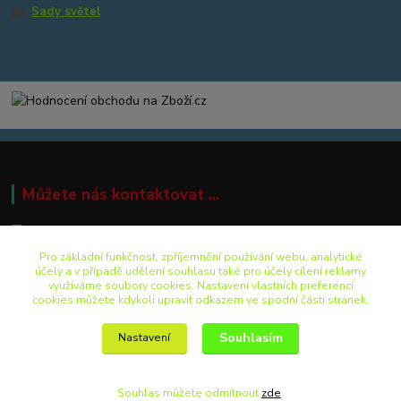
Sady světel
Můžete nás kontaktovat ...
Pro základní funkčnost, zpříjemnění používání webu, analytické
+420 499 892 242
účely a v případě udělení souhlasu také pro účely cílení reklamy
využíváme soubory cookies. Nastavení vlastních preferencí
cookies můžete kdykoli upravit odkazem ve spodní části stránek.
eshop@pro-bike.cz
Souhlasím
Nastavení
Souhlas můžete odmítnout
zde
.