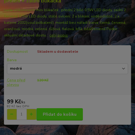
přední + zadní blikačka
sada silikonových mini blikaček , přední 2 bílé 0,5W LED diody, zadní 2
červené 0,5W LED diody, stálé svícení, 2 x blikání, voděodolné, 2 x
baterie 2032(součástbalení), montáž bez nářadí barva: černá, červená,
oranžová, modrá, zelená, růžová, fialová, bílá, bílá/červená Podle
aktuální skladové dostu...
celý popis
Dostupnost
Skladem u dodavatele
Barva
Cena před
120 Kč
slevou
99 Kč
/
ks
82 Kč
bez DPH
Přidat do košíku
Číslo produktu:
34319a