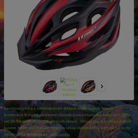
Sportovní přilba s odnímatelným štítkem a síťkou proti hmyzu,
konstrukce In mold, nastavení obvodu pomocí kolečka, hmotnost 230g
vel.55-58cm/58-61cm, 24 větracích otvorů. Tělo přilby je tvořeno jedním
kusem, takže umí rozložit náraz na celou oblast přilby a ne jen na místo
nárazu, čímž redukuje síl...
celý popis