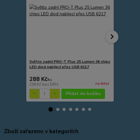
Světlo zadní PRO-T Plus 25 Lumen 36 chips
SIGMA BC 7.
LED diod nabíjecí přes USB 6217
288 Kč
470 Kč
/
ks
/
ks
na dotaz
238 Kč
bez DPH
388 Kč
bez 
Přidat do košíku
Zboží zařazeno v kategoriích