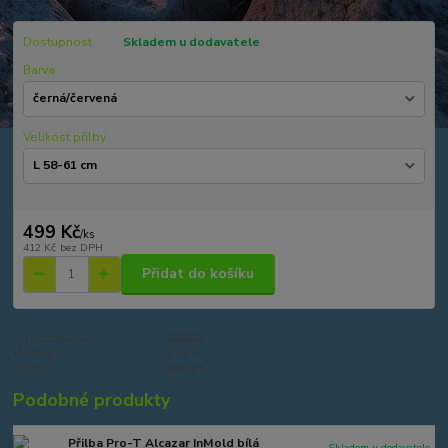
Dostupnost
Skladem u dodavatele
Barva
Velikost přilby
499 Kč
/
ks
412 Kč
bez DPH
Přidat do košíku
Číslo produktu:
03003
Výrobce:
Pro-T
Určení:
unisex
Podobné produkty
Přilba Pro-T Alcazar InMold bílá
Skladem u dodavatele