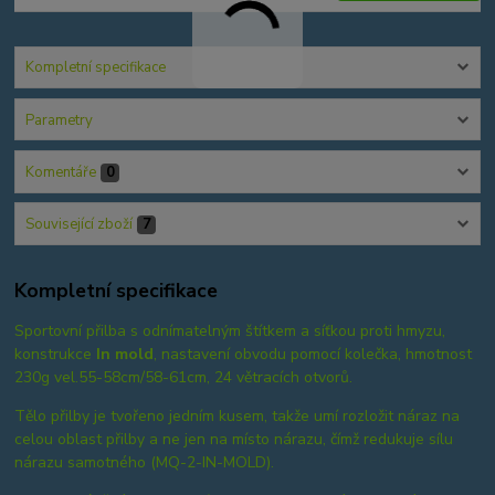
Kompletní specifikace
Parametry
Komentáře
0
Související zboží
7
Kompletní specifikace
Sportovní přilba s odnímatelným štítkem a síťkou proti hmyzu,
konstrukce
In mold
, nastavení obvodu pomocí kolečka, hmotnost
230g vel.55-58cm/58-61cm, 24 větracích otvorů.
Tělo přilby je tvořeno jedním kusem, takže umí rozložit náraz na
celou oblast přilby a ne jen na místo nárazu, čímž redukuje sílu
nárazu samotného (MQ-2-IN-MOLD).