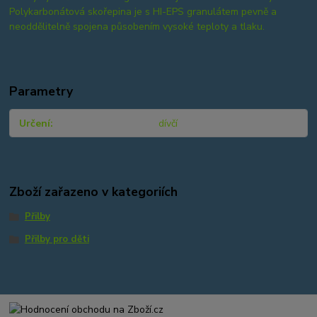
Polykarbonátová skořepina je s HI-EPS granulátem pevně a
neoddělitelně spojena působením vysoké teploty a tlaku.
Parametry
Určení
dívčí
Zboží zařazeno v kategoriích
Přilby
Přilby pro děti