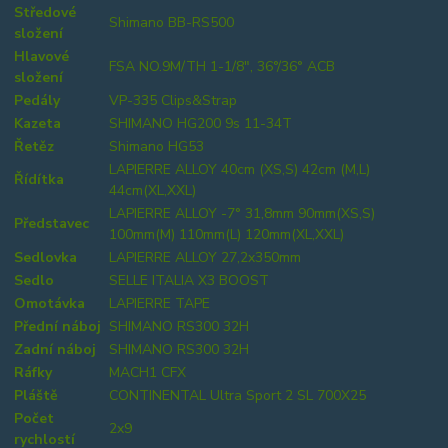
Středové
Shimano BB-RS500
složení
Hlavové
FSA NO.9M/TH 1-1/8", 36°/36° ACB
složení
Pedály
VP-335 Clips&Strap
Kazeta
SHIMANO HG200 9s 11-34T
Řetěz
Shimano HG53
LAPIERRE ALLOY 40cm (XS,S) 42cm (M,L)
Řídítka
44cm(XL,XXL)
LAPIERRE ALLOY -7° 31,8mm 90mm(XS,S)
Představec
100mm(M) 110mm(L) 120mm(XL,XXL)
Sedlovka
LAPIERRE ALLOY 27,2x350mm
Sedlo
SELLE ITALIA X3 BOOST
Omotávka
LAPIERRE TAPE
Přední náboj
SHIMANO RS300 32H
Zadní náboj
SHIMANO RS300 32H
Ráfky
MACH1 CFX
Pláště
CONTINENTAL Ultra Sport 2 SL 700X25
Počet
2x9
rychlostí