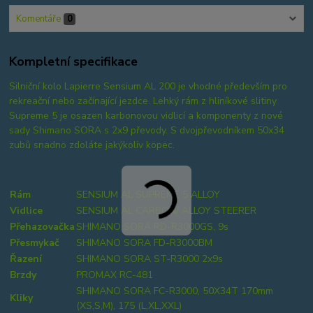
Komentáře
0
Kompletní specifikace
Silniční kolo Lapierre Sensium AL 200 je vhodné především pro
rekreační nebo začínající jezdce. Lehký rám z hliníkové slitiny
Supreme 5 je osazen karbonovou vidlicí a komponenty z nové
sady Shimano SORA s 2x9 převody. S dvojpřevodníkem 50x34
zubů snadno zdoláte jakýkoliv kopec.
Rám
SENSIUM AL SUPREME 5 ALLOY
Vidlice
SENSIUM AL CARBON/ ALLOY STEERER
Přehazovačka
SHIMANO SORA RD-R3000GS, 9s
Přesmykač
SHIMANO SORA FD-R3000BM
Řazení
SHIMANO SORA ST-R3000 2x9s
Brzdy
PROMAX RC-481
SHIMANO SORA FC-R3000, 50X34T 170mm
Kliky
(XS,S,M), 175 (L,XL,XXL)