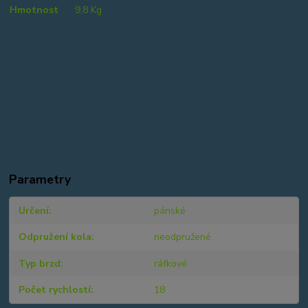
Hmotnost
9,8 Kg
Parametry
Určení
pánské
Odpružení kola
neodpružené
Typ brzd
ráfkové
Počet rychlostí
18