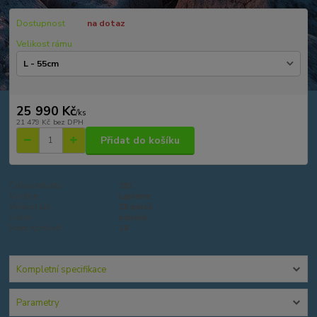
Dostupnost
na dotaz
Velikost rámu
25 990 Kč
/
ks
21 479 Kč
bez DPH
Přidat do košíku
Číslo produktu:
201
Výrobce:
Lapierre
Velikost kol:
28 palců
Určení:
pánské
Počet rychlostí:
18
Kompletní specifikace
Parametry