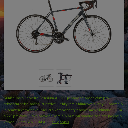
Silniční kolo Lapierre Sensium AL 200 je vhodné především pro
rekreační nebo začínající jezdce. Lehký rám z hliníkové slitiny Supreme 5
je osazen karbonovou vidlicí a komponenty z nové sady Shimano SORA
s 2x9 převody. S dvojpřevodníkem 50x34 zubů snadno zdoláte jakýkoliv
kopec. Rám SENSIUM AL ...
celý popis