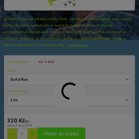
Kvalitní košík od italské značky Elite. Ideální pro slopingové nebo malé
rámy, vložení / vyjmutí láhve zepředu nebo ze stran, materiál:
polyamidové konstrukce zesílená skelnými vlákny, extra zesílený na
bočních stranách, elastomerová guma se přizpůsobí tvarům láhve a
absorbuje vibrace, hmotnost 42g...
celý popis
Dostupnost
do 3 dnů
Barva
Počet kusů
320 Kč
/
ks
264 Kč
bez DPH
Přidat do košíku