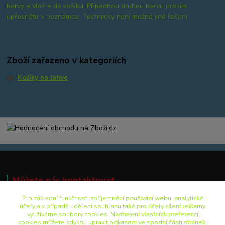
barvy a vložte do košíku. Případnou druhou barvu prosím
upřesněte v poznámce. Technicky není možné jiné řešení.
Zboží zařazeno v kategoriích
Košíky na lahve
Můžete nás kontaktovat ...
Pro základní funkčnost, zpříjemnění používání webu, analytické
účely a v případě udělení souhlasu také pro účely cílení reklamy
využíváme soubory cookies. Nastavení vlastních preferencí
+420 499 892 242
cookies můžete kdykoli upravit odkazem ve spodní části stránek.