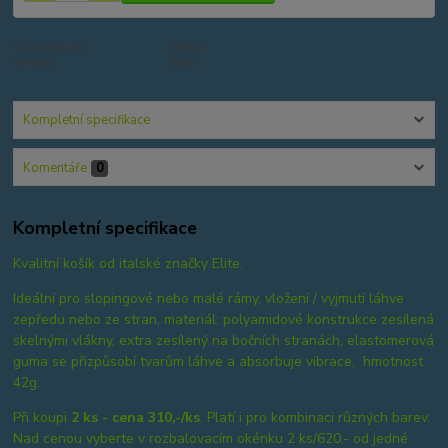
Číslo produktu:
27414
Výrobce:
Elite
Kompletní specifikace
Komentáře
0
Kompletní specifikace
Kvalitní košík od italské značky Elite.
Ideální pro slopingové nebo malé rámy, vložení / vyjmutí láhve
zepředu nebo ze stran, materiál: polyamidové konstrukce zesílená
skelnými vlákny, extra zesílený na bočních stranách, elastomerová
guma se přizpůsobí tvarům láhve a absorbuje vibrace, hmotnost
42g.
Při koupi
2 ks - cena 310,-/ks
. Platí i pro kombinaci různých barev.
Nad cenou vyberte v rozbalovacím okénku 2 ks/620,- od jedné