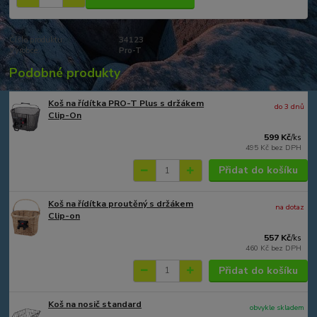
Číslo produktu:
34123
Výrobce:
Pro-T
Podobné produkty
Koš na řídítka PRO-T Plus s držákem
do 3 dnů
Clip-On
599 Kč
/
ks
495 Kč
bez DPH
Přidat do košíku
Koš na řídítka proutěný s držákem
na dotaz
Clip-on
557 Kč
/
ks
460 Kč
bez DPH
Přidat do košíku
Koš na nosič standard
obvykle skladem