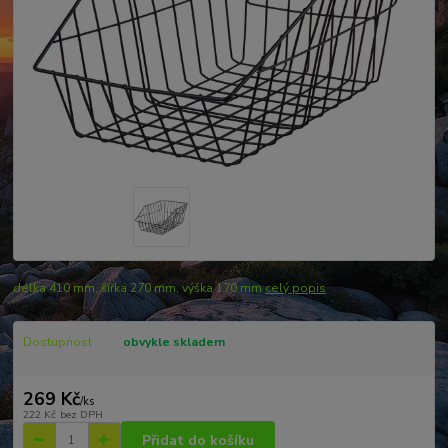
délka 410 mm, šířka 270 mm, výška 170 mm
celý popis
Dostupnost
obvykle skladem
269 Kč
/
ks
222 Kč
bez DPH
Přidat do košíku