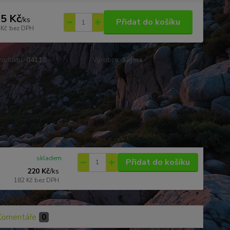
5 Kč
/
ks
Přidat do košíku
 Kč
bez DPH
roduktu:
04110
Výrobce:
Sigma
skladem
Přidat do košíku
220 Kč
/
ks
182 Kč
bez DPH
Komentáře
0