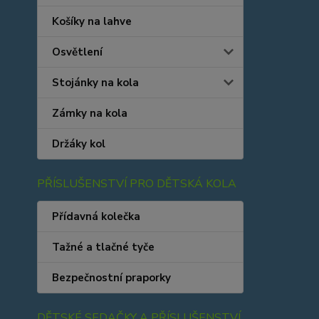
Košíky na lahve
Osvětlení
Stojánky na kola
Zámky na kola
Držáky kol
PŘÍSLUŠENSTVÍ PRO DĚTSKÁ KOLA
Přídavná kolečka
Tažné a tlačné tyče
Bezpečnostní praporky
DĚTSKÉ SEDAČKY A PŘÍSLUŠENSTVÍ