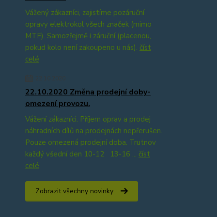
Vážený zákazníci, zajistíme pozáruční
opravy elektrokol všech značek (mimo
MTF). Samozřejmě i záruční (placenou,
pokud kolo není zakoupeno u nás).
číst
celé
22.10.2020
22.10.2020 Změna prodejní doby-
omezení provozu.
Vážení zákazníci. Příjem oprav a prodej
náhradních dílů na prodejnách nepřerušen.
Pouze omezená prodejní doba. Trutnov
každý všední den 10-12 13-16 ...
číst
celé
Zobrazit všechny novinky