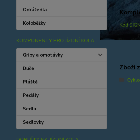
Odrážedla
Komple
Koloběžky
Kód SIGM
KOMPONENTY PRO JÍZDNÍ KOLA
Gripy a omotávky
Zboží 
Duše
Cyklo
Pláště
Pedály
Sedla
Sedlovky
DOPLŇKY NA JÍZDNÍ KOLA