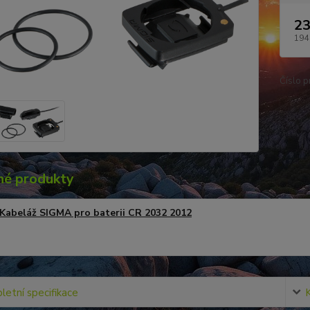
23
194
Číslo p
é produkty
Kabeláž SIGMA pro baterii CR 2032 2012
etní specifikace