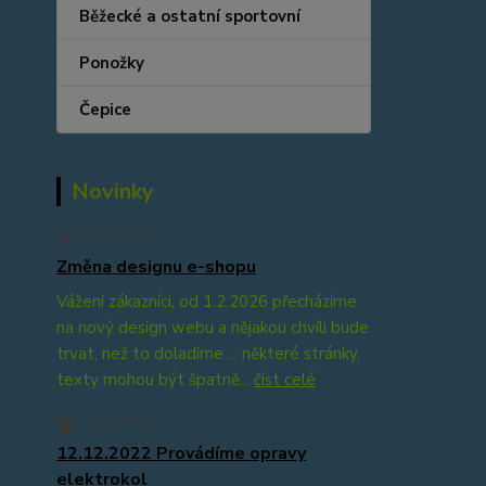
Běžecké a ostatní sportovní
Ponožky
Čepice
Novinky
31.01.2026
Změna designu e-shopu
Vážení zákazníci, od 1.2.2026 přecházíme
na nový design webu a nějakou chvíli bude
trvat, než to doladíme ... některé stránky,
texty mohou být špatně...
číst celé
12.12.2022
12.12.2022 Provádíme opravy
elektrokol