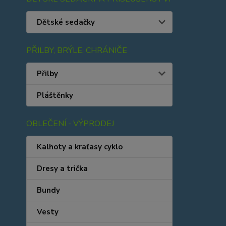
Dětské sedačky
PŘILBY, BRÝLE, CHRÁNIČE
Přilby
Pláštěnky
OBLEČENÍ - VÝPRODEJ
Kalhoty a kraťasy cyklo
Dresy a trička
Bundy
Vesty