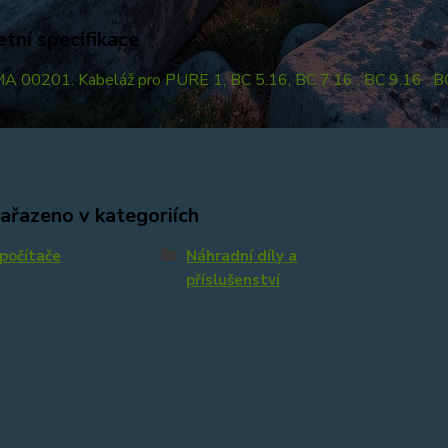
tní specifikace
A 00201. Kabeláž pro PURE 1, BC 5.16, BC 7.16 , BC 9.16 , B
zařazeno v kategoriích
počítače
Náhradní díly a
příslušenství