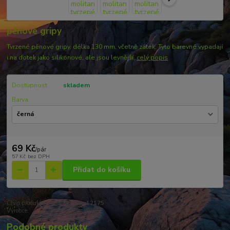
pěnové gripy
Tvrzené pěnové gripy, délka 130 mm, včetně zátek. Tyto barevné vypadají
i na dotek jako silikonové, ale jsou levnější.
celý popis
Dostupnost
skladem
Barva
69 Kč
/
pár
57 Kč
bez DPH
Přidat do košíku
Číslo produktu:
12175
Výrobce:
Pro-T
Podobné produkty