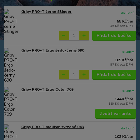
Gripy PRO-T černé Stinger
do 3 dnů
55 Kč
/
pár
45 Kč
bez DPH
Přidat do košíku
Gripy PRO-T Ergo šedo-černý 690
skladem
105 Kč
/
pár
87 Kč
bez DPH
Přidat do košíku
Gripy PRO-T Ergo Color 709
skladem
144 Kč
/
pár
119 Kč
bez DPH
Zvolit variantu
Gripy PRO-T molitan tvrzené 043
do 3 dnů
102 Kč
/
pár