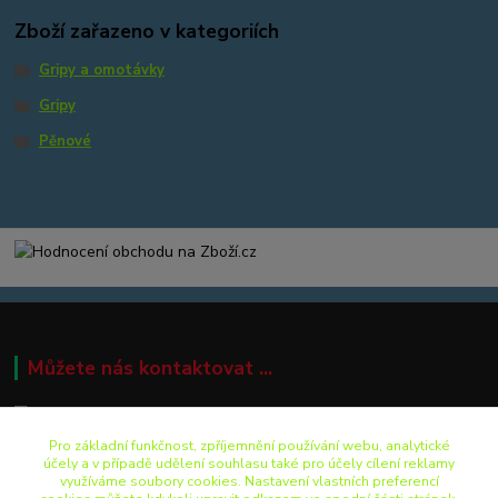
Zboží zařazeno v kategoriích
Gripy a omotávky
Gripy
Pěnové
Můžete nás kontaktovat ...
Pro základní funkčnost, zpříjemnění používání webu, analytické
+420 499 892 242
účely a v případě udělení souhlasu také pro účely cílení reklamy
využíváme soubory cookies. Nastavení vlastních preferencí