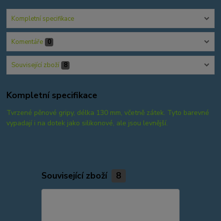
Kompletní specifikace
Komentáře
0
Související zboží
8
Kompletní specifikace
Tvrzené pěnové gripy, délka 130 mm, včetně zátek. Tyto barevné
vypadají i na dotek jako silikonové, ale jsou levnější.
Související zboží
8