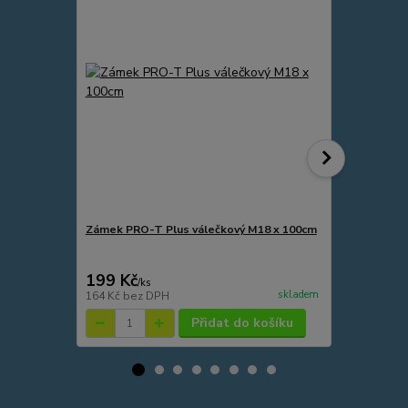
Zámek PRO-T Plus válečkový M18 x 100cm
Zámek spirá
M12 x 120cm
199 Kč
165 Kč
/
ks
/
ks
skladem
164 Kč
bez DPH
136 Kč
bez 
Přidat do košíku