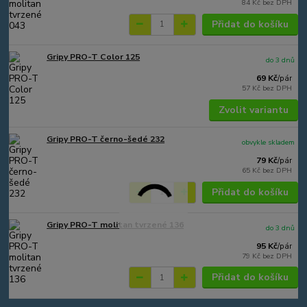
84 Kč
bez DPH
Přidat do košíku
Gripy PRO-T Color 125
do 3 dnů
69 Kč
/
pár
57 Kč
bez DPH
Zvolit variantu
Gripy PRO-T černo-šedé 232
obvykle skladem
79 Kč
/
pár
65 Kč
bez DPH
Přidat do košíku
Gripy PRO-T molitan tvrzené 136
do 3 dnů
95 Kč
/
pár
79 Kč
bez DPH
Přidat do košíku