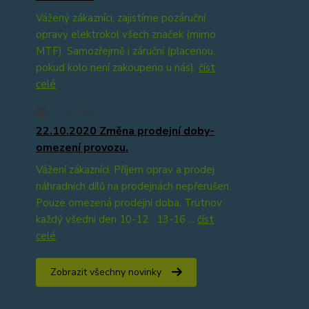
Vážený zákazníci, zajistíme pozáruční
opravy elektrokol všech značek (mimo
MTF). Samozřejmě i záruční (placenou,
pokud kolo není zakoupeno u nás).
číst
celé
22.10.2020
22.10.2020 Změna prodejní doby-
omezení provozu.
Vážení zákazníci. Příjem oprav a prodej
náhradních dílů na prodejnách nepřerušen.
Pouze omezená prodejní doba. Trutnov
každý všední den 10-12 13-16 ...
číst
celé
Zobrazit všechny novinky