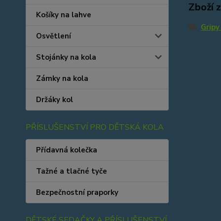
Zboží 
Košíky na lahve
Gripy
Osvětlení
Stojánky na kola
Zámky na kola
Držáky kol
PŘÍSLUŠENSTVÍ PRO DĚTSKÁ KOLA
Přídavná kolečka
Tažné a tlačné tyče
Bezpečnostní praporky
DĚTSKÉ SEDAČKY A PŘÍSLUŠENSTVÍ