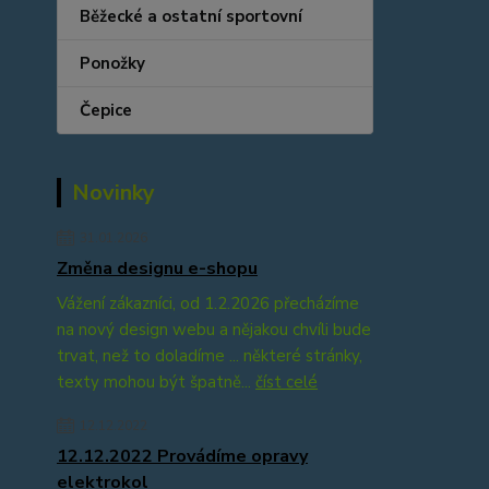
Běžecké a ostatní sportovní
Ponožky
Čepice
Novinky
31.01.2026
Změna designu e-shopu
Vážení zákazníci, od 1.2.2026 přecházíme
na nový design webu a nějakou chvíli bude
trvat, než to doladíme ... některé stránky,
texty mohou být špatně...
číst celé
12.12.2022
12.12.2022 Provádíme opravy
elektrokol