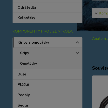
Odrážedla
Kompl
Koloběžky
Komple
KOMPONENTY PRO JÍZDNÍ KOLA
Anatomick
Gripy a omotávky
Gripy
Omotávky
Souvise
Duše
Pláště
Pedály
Sedla