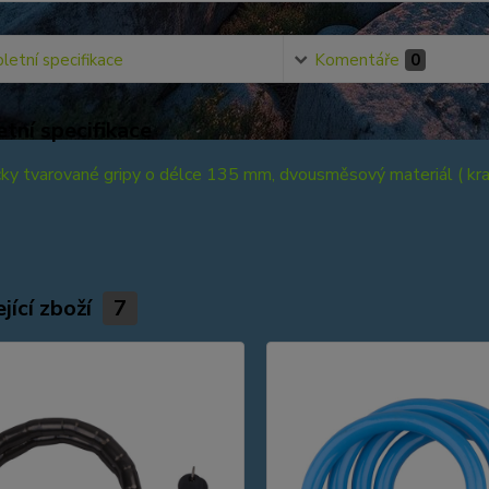
etní specifikace
Komentáře
0
tní specifikace
y tvarované gripy o délce 135 mm, dvousměsový materiál ( krato
jící zboží
7