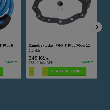
T Plus 5
Zámek skládací PRO-T Plus 70cm 12
Br
článků
349 Kč
8
/
ks
skladem
skladem
288 Kč
bez DPH
72
Přidat do košíku