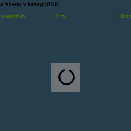
zařazeno v kategoriích
 a omotávky
Gripy
Erg