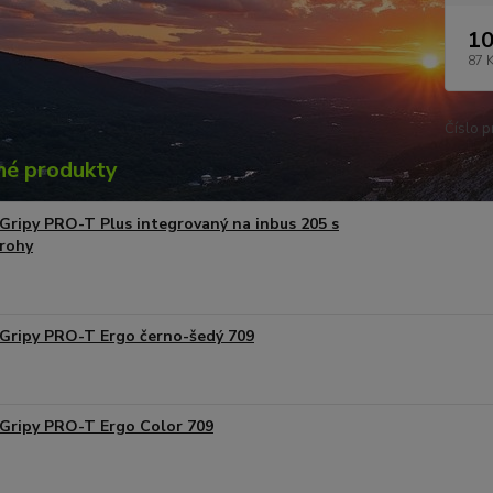
10
87 
Číslo p
é produkty
Gripy PRO-T Plus integrovaný na inbus 205 s
rohy
Gripy PRO-T Ergo černo-šedý 709
Gripy PRO-T Ergo Color 709