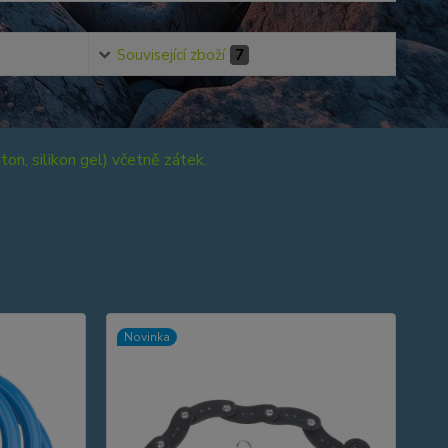
Související zboží
7
n, silikon gel) včetně zátek.
Novinka