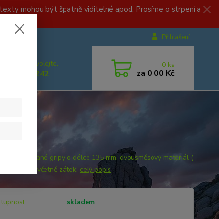
, texty mohou být špatně viditelné apod. Prosíme o strpení a
Přihlášení
.
 si rady? Zavolejte.
0
ks
za
0,00 Kč
 499 892 242
icky tvarované gripy o délce 135 mm, dvousměsový materiál (
 silikon gel) včetně zátek.
celý popis
tupnost
skladem