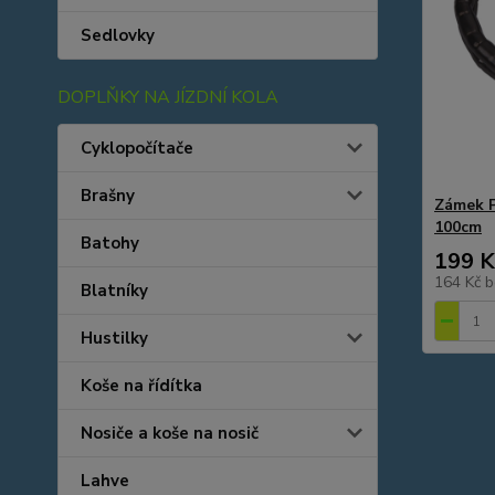
Sedlovky
DOPLŇKY NA JÍZDNÍ KOLA
Cyklopočítače
Brašny
Zámek P
100cm
Batohy
199 K
164 Kč
b
Blatníky
Hustilky
Koše na řídítka
Nosiče a koše na nosič
Lahve