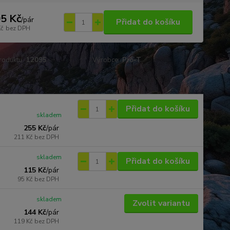
5 Kč
/
pár
Přidat do košíku
Kč
bez DPH
roduktu:
12095
Výrobce:
Pro-T
Přidat do košíku
skladem
255 Kč
/
pár
211 Kč
bez DPH
skladem
Přidat do košíku
115 Kč
/
pár
95 Kč
bez DPH
skladem
Zvolit variantu
144 Kč
/
pár
119 Kč
bez DPH