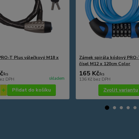
RO-T Plus válečkový M18 x
Zámek spirála kódový PRO-
čísel M12 x 120cm Color
č
165 Kč
/
ks
/
ks
skladem
ez DPH
136 Kč
bez DPH
Přidat do košíku
Zvolit variantu