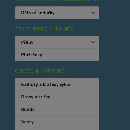
Dětské sedačky
PŘILBY, BRÝLE, CHRÁNIČE
Přilby
Pláštěnky
OBLEČENÍ - VÝPRODEJ
Kalhoty a kraťasy cyklo
Dresy a trička
Bundy
Vesty