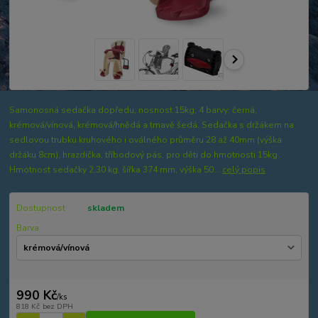
Samonosná sedačka dopředu, nosnost 15kg, 4 barvy: černá,
krémová/vínová, krémová/hnědá a tmavě šedá. Sedačka s držákem na
sedlovou trubku kruhového i oválného průměru 28 až 40mm (výška
držáku 8cm), hrazdička, tříbodový pás, pro děti do hmotnosti 15kg.
Hmotnost sedačky 2,30 kg, šířka 374 mm, výška 50...
celý popis
Dostupnost
skladem
Barva
990 Kč
/
ks
818 Kč
bez DPH