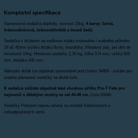
Kompletní specifikace
Samonosná sedačka dopředu, nosnost 15kg,
4 barvy: černá,
krémová/vínová, krémová/hnědá a tmavě šedá.
Sedačka s držákem na sedlovou trubku kruhového i oválného průměru
28 až 40mm (výška držáku 8cm), h
razdička, tříbodový pás, pro děti do
hmotnosti 15kg. Hmotnost sedačky 2,30 kg, šířka 374 mm, výška 505
mm, hloubka 435 mm.
Náhradní držák lze objednat samostatně pod číslem 34805 - uvítáte pro
snadné přenesení sedačky na druhé kolo.
K sedačce můžete objednat také vhodnou přilbu Pro-T Fafe pro
nejmenší s dětskými motivy ve vel.44-48 cm,
číslo 03046.
Sedačky Polisport nejsou určeny na montáž karbonových a
celoodpružených rámů.