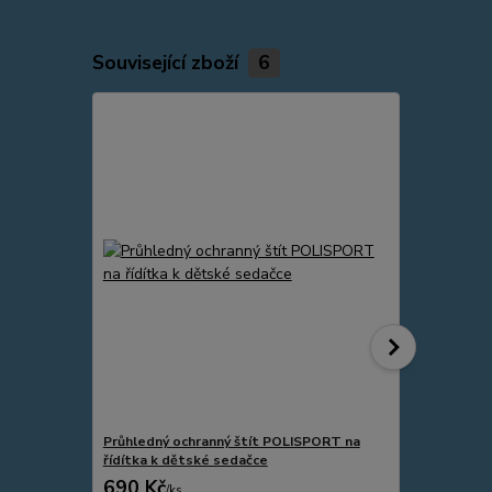
Související zboží
6
Průhledný ochranný štít POLISPORT na
Přilba Pro-
řídítka k dětské sedačce
690 Kč
269 Kč
/
ks
/
ks