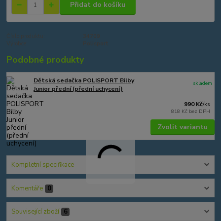
Přidat do košíku
Číslo produktu:
34709
Výrobce:
Polisport
Podobné produkty
Dětská sedačka POLISPORT Bilby
skladem
Junior přední (přední uchycení)
990 Kč
/
ks
818 Kč
bez DPH
Zvolit variantu
Kompletní specifikace
Komentáře
0
Související zboží
6