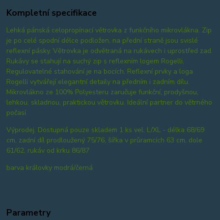
Kompletní specifikace
Lehká pánská celopropínací větrovka z funkčního mikrovlákna. Zip
je po celé spodní délce podložen, na přední straně jsou svislé
reflexní pásky. Větrovka je odvětraná na rukávech i uprostřed zad.
Rukávy se stahují na suchý zip s reflexním logem Rogelli.
Regulovatelné stahování je na bocích. Reflexní prvky a loga
Rogelli vytvářejí elegantní detaily na předním i zadním dílu.
Mikrovlákno ze 100% Polyesteru zaručuje funkční, prodyšnou,
lehkou, skladnou, praktickou větrovku. Ideální partner do větrného
počasí.
Výprodej. Dostupná pouze skladem 1 ks vel. L/XL - délka 68/69
cm, zadní díl prodloužený 75/76, šířka v průramcích 63 cm, dole
61/62, rukáv od krku 86/87
barva královky modrá/černá
Parametry