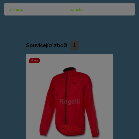
Určení
pánské
Související zboží
1
Akce