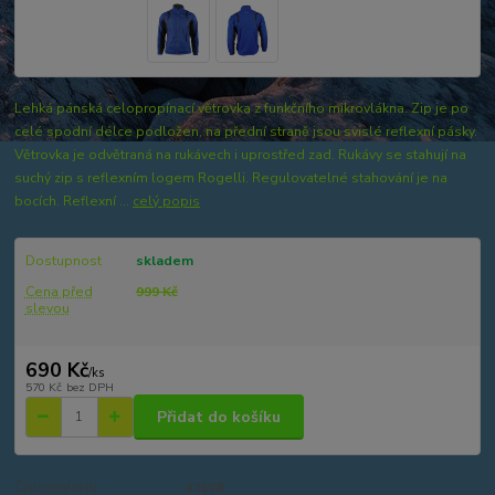
Lehká pánská celopropínací větrovka z funkčního mikrovlákna. Zip je po
celé spodní délce podložen, na přední straně jsou svislé reflexní pásky.
Větrovka je odvětraná na rukávech i uprostřed zad. Rukávy se stahují na
suchý zip s reflexním logem Rogelli. Regulovatelné stahování je na
bocích. Reflexní ...
celý popis
Dostupnost
skladem
Cena před
999 Kč
slevou
690 Kč
/
ks
570 Kč
bez DPH
Přidat do košíku
Číslo produktu:
42108