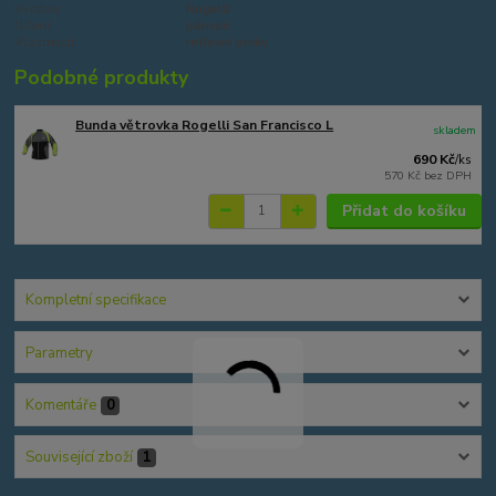
Výrobce:
Rogelli
Určení:
pánské
Vlastnosti:
reflexní prvky
Podobné produkty
Bunda větrovka Rogelli San Francisco L
skladem
690 Kč
/
ks
570 Kč
bez DPH
Přidat do košíku
Kompletní specifikace
Parametry
Komentáře
0
Související zboží
1