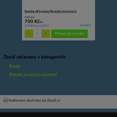
Bunda větrovka Rogelli Arizona S
949 Kč
700 Kč
/
ks
skladem
579 Kč
bez DPH
Přidat do košíku
Zboží zařazeno v kategoriích
Bundy
Běžecké a ostatní sportovní