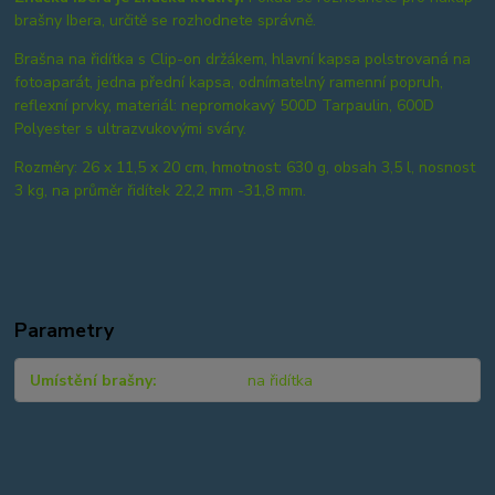
brašny Ibera, určitě se rozhodnete správně.
Brašna na řidítka s Clip-on držákem, hlavní kapsa polstrovaná na
fotoaparát, jedna přední kapsa, odnímatelný ramenní popruh,
reflexní prvky, materiál: nepromokavý 500D Tarpaulin, 600D
Polyester s ultrazvukovými sváry.
Rozměry: 26 x 11,5 x 20 cm, hmotnost: 630 g, obsah 3,5 l, nosnost
3 kg, na průměr řidítek 22,2 mm -31,8 mm.
Parametry
Umístění brašny
na řidítka