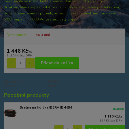
Ibera, určitě se rozhodnete správně. Brašna na řidítka s Clip-on
držákem, hlavní kapsa polstrovaná na fotoaparát, jedna přední kapsa,
odnímatelný ramenní popruh, reflexní prvky, materiál: nepromokavý
500D Tarpaulin, 600D Polyester...
celý popis
Dostupnost
do 3 dnů
1 446 Kč
/
ks
1 195 Kč
bez DPH
Přidat do košíku
Číslo produktu:
34482
Výrobce:
Ibera
Podobné produkty
Brašna na řídítka IBERA IB-HB4
skladem
1 110 Kč
/
ks
917 Kč
bez DPH