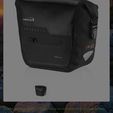
Značka Ibera je značka kvality. Pokud se rozhodnete pro nákup brašny