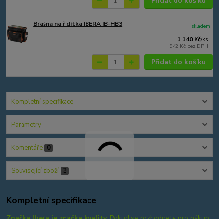
Přidat do košíku
Brašna na řídítka IBERA IB-HB3
skladem
1 140 Kč
/
ks
942 Kč
bez DPH
Přidat do košíku
Kompletní specifikace
Parametry
Komentáře
0
Související zboží
3
Kompletní specifikace
Značka Ibera je značka kvality.
Pokud se rozhodnete pro nákup