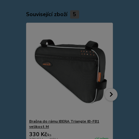
Související zboží
5
Brašna do rámu IBERA Triangle IB-FB1
Brašna na n
velikost M
330 Kč
1 350 Kč
/
ks
skladem