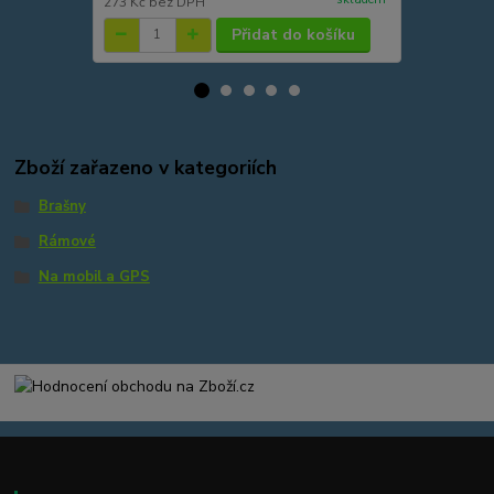
273 Kč
bez DPH
1 116 Kč
bez
Přidat do košíku
Zboží zařazeno v kategoriích
Brašny
Rámové
Na mobil a GPS