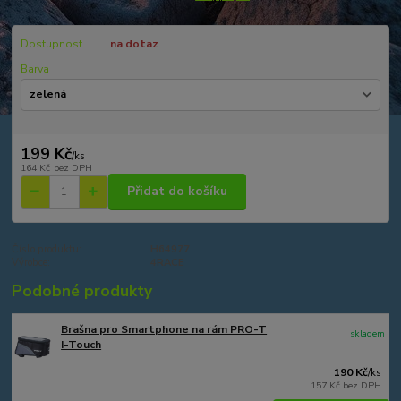
Dostupnost
na dotaz
Barva
199 Kč
/
ks
164 Kč
bez DPH
Přidat do košíku
Číslo produktu:
H64977
Výrobce:
4RACE
Podobné produkty
Brašna pro Smartphone na rám PRO-T
skladem
I-Touch
190 Kč
/
ks
157 Kč
bez DPH