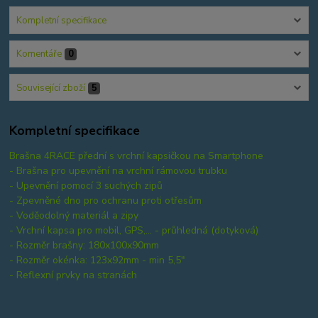
Kompletní specifikace
Komentáře
0
Související zboží
5
Kompletní specifikace
Brašna 4RACE přední s vrchní kapsičkou na Smartphone
- Brašna pro upevnění na vrchní rámovou trubku
- Upevnění pomocí 3 suchých zipů
- Zpevněné dno pro ochranu proti otřesům
- Voděodolný materiál a zipy
- Vrchní kapsa pro mobil, GPS,... - průhledná (dotyková)
- Rozměr brašny: 180x100x90mm
- Rozměr okénka: 123x92mm - min 5,5"
- Reflexní prvky na stranách