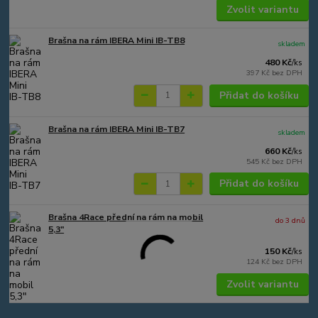
Zvolit variantu
Brašna na rám IBERA Mini IB-TB8
skladem
480 Kč
/
ks
397 Kč
bez DPH
Přidat do košíku
Brašna na rám IBERA Mini IB-TB7
skladem
660 Kč
/
ks
545 Kč
bez DPH
Přidat do košíku
Brašna 4Race přední na rám na mobil
do 3 dnů
5,3"
150 Kč
/
ks
124 Kč
bez DPH
Zvolit variantu