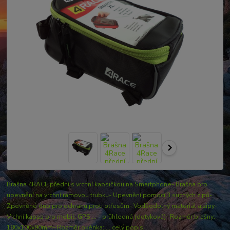
Brašna 4RACE přední s vrchní kapsičkou na Smartphone- Brašna pro
upevnění na vrchní rámovou trubku- Upevnění pomocí 3 suchých zipů-
Zpevněné dno pro ochranu proti otřesům- Voděodolný materiál a zipy-
Vrchní kapsa pro mobil, GPS,... - průhledná (dotyková)- Rozměr brašny:
180x100x90mm- Rozměr okénka: ...
celý popis